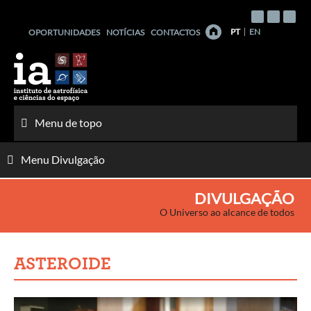
Saltar
para
PT
EN
OPORTUNIDADES
NOTÍCIAS
CONTACTOS
o
conteúdo
Menu de topo
Menu Divulgação
DIVULGAÇÃO
O Universo ao alcance de todos
ASTEROIDE