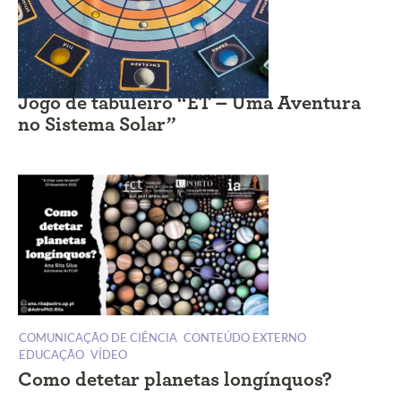
EDUCAÇÃO
JOGO
Jogo de tabuleiro “ET – Uma Aventura
no Sistema Solar”
COMUNICAÇÃO DE CIÊNCIA
CONTEÚDO EXTERNO
EDUCAÇÃO
VÍDEO
Como detetar planetas longínquos?