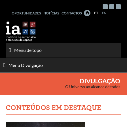
Saltar
para
PT
EN
OPORTUNIDADES
NOTÍCIAS
CONTACTOS
o
conteúdo
Menu de topo
Menu Divulgação
DIVULGAÇÃO
O Universo ao alcance de todos
CONTEÚDOS EM DESTAQUE