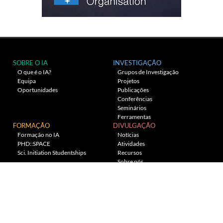
SOBRE O IA
INVESTIGAÇÃO
O que é o IA?
Grupos de Investigação
Equipa
Projetos
Oportunidades
Publicações
Conferências
Seminários
Ferramentas
FORMAÇÃO
DIVULGAÇÃO
Formação no IA
Notícias
PHD::SPACE
Atividades
Sci. Initiation Studentships
Recursos
Sobre nós
Planetário