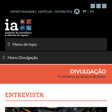
Saltar
para
PT
EN
OPORTUNIDADES
NOTÍCIAS
CONTACTOS
o
conteúdo
Menu de topo
Menu Divulgação
DIVULGAÇÃO
O Universo ao alcance de todos
ENTREVISTA