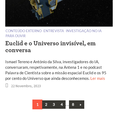
CONTEÚDO EXTERNO
ENTREVISTA
INVESTIGAÇÃO NO IA
PARA OUVIR
Euclid e o Universo invisível, em
conversa
Ismael Tereno e António da Silva, investigadores do IA,
conversaram, respetivamente, na Antena 1 e no podcast
Palavra de Cientista sobre a missão espacial Euclid e os 95
por cento do Universo que ainda desconhecemos.
Ler mais
22 Novembro, 2023
…
Next
1
2
3
4
8
»
Navegação