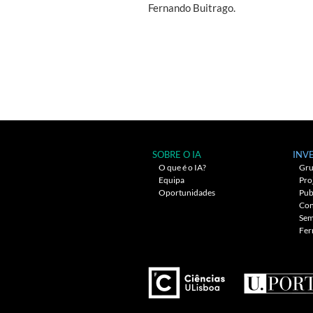
Fernando Buitrago.
Navegação
entre
artigos
SOBRE O IA
INV
O que é o IA?
Gru
Equipa
Pro
Oportunidades
Pub
Con
Sem
Fer
---