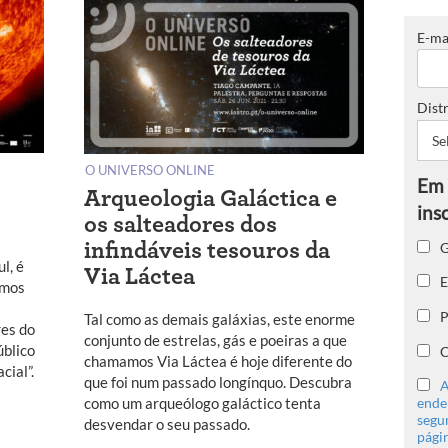
E-ma
Distr
O UNIVERSO ONLINE
Arqueologia Galáctica e
os salteadores dos
G
infindáveis tesouros da
l, é
Via Láctea
E
emos
P
Tal como as demais galáxias, este enorme
res do
conjunto de estrelas, gás e poeiras a que
úblico
C
chamamos Via Láctea é hoje diferente do
cial”.
que foi num passado longínquo. Descubra
A
ender
como um arqueólogo galáctico tenta
segu
desvendar o seu passado.
págin