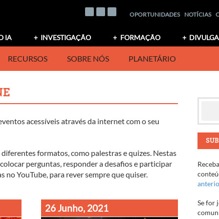
OPORTUNIDADES
NOTÍCIAS
O IA
INVESTIGAÇÃO
FORMAÇÃO
DIVULG
RECURSOS
SOBRE NÓS
PLANETÁRIO
NE
eventos acessíveis através da internet com o seu
SUB
 diferentes formatos, como palestras e quizes. Nestas
colocar perguntas, responder a desafios e participar
Receba 
as no YouTube, para rever sempre que quiser.
conteúd
anteri
Se for 
26 Junho, 2021
comuni