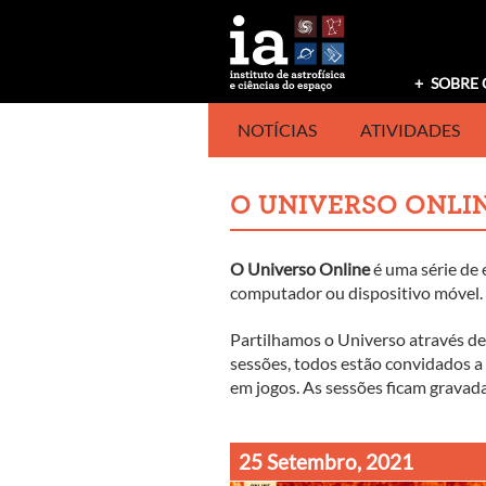
Saltar
para
o
conteúdo
SOBRE 
NOTÍCIAS
ATIVIDADES
O UNIVERSO ONLI
O Universo Online
é uma série de 
computador ou dispositivo móvel.
Partilhamos o Universo através de
sessões, todos estão convidados a 
em jogos. As sessões ficam gravad
25 Setembro, 2021