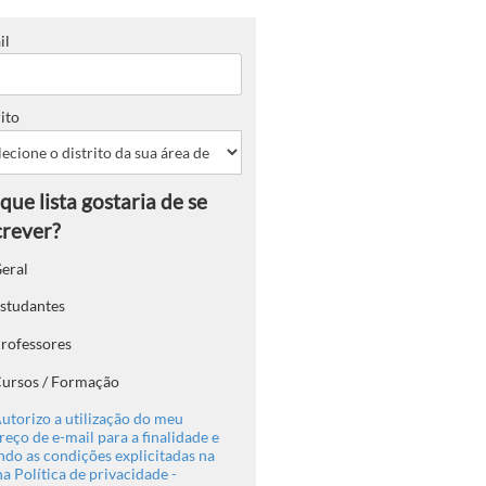
il
ito
eral
studantes
rofessores
ursos / Formação
utorizo a utilização do meu
eço de e-mail para a finalidade e
ndo as condições explicitadas na
a Política de privacidade -