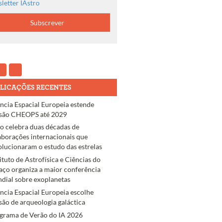
letter IAstro
LICAÇÕES RECENTES
ncia Espacial Europeia estende
são CHEOPS até 2029
ro celebra duas décadas de
aborações internacionais que
olucionaram o estudo das estrelas
tituto de Astrofísica e Ciências do
aço organiza a maior conferência
dial sobre exoplanetas
ncia Espacial Europeia escolhe
são de arqueologia galáctica
grama de Verão do IA 2026