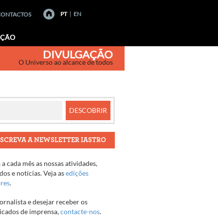
PT
EN
CONTACTOS
AÇÃO
DIVULGAÇÃO
O Universo ao alcance de todos
SCREVA A NEWSLETTER IASTRO
a cada mês as nossas atividades,
os e notícias. Veja as
edições
ores
.
jornalista e desejar receber os
cados de imprensa,
contacte-nos
.