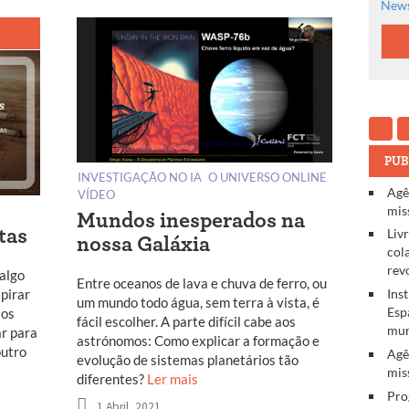
News
PUB
INVESTIGAÇÃO NO IA
O UNIVERSO ONLINE
Agê
VÍDEO
mis
Mundos inesperados na
tas
Liv
nossa Galáxia
col
rev
algo
Entre oceanos de lava e chuva de ferro, ou
spirar
Ins
um mundo todo água, sem terra à vista, é
Esp
 os
fácil escolher. A parte difícil cabe aos
mun
ar para
astrónomos: Como explicar a formação e
outro
Agê
evolução de sistemas planetários tão
mis
diferentes?
Ler mais
Pro
1 Abril, 2021