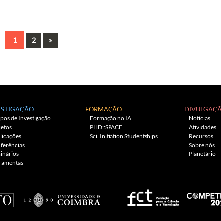
Next
1
2
»
ESTIGAÇÃO
FORMAÇÃO
DIVULGAÇ
pos de Investigação
Formação no IA
Notícias
jetos
PHD::SPACE
Atividades
licações
Sci. Initiation Studentships
Recursos
ferências
Sobre nós
inários
Planetário
ramentas