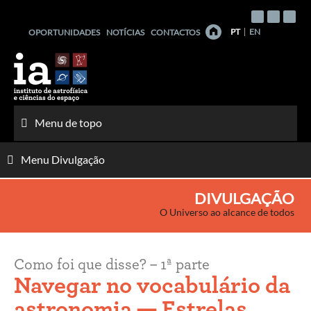
Saltar
para
PT
EN
OPORTUNIDADES
NOTÍCIAS
CONTACTOS
o
conteúdo
Menu de topo
Menu Divulgação
DIVULGAÇÃO
O Universo ao alcance de todos
Como foi que disse? – 1ª parte
Navegar no vocabulário da
astronomia — Estrelas