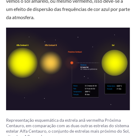
vemos o sol amarelo, ou mesmo vermelho, isso deve-se a
um efeito de dispersão das frequências de cor azul por parte
da atmosfera.
Representação esquemática da estrela anã vermelha Próxima
Centauro, em comparação com as duas outras estrelas do sistema
estelar Alfa Centauro, o conjunto de estrelas mais próximo do Sol,