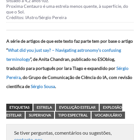
situado a 4,2 anos-luz.
Proxima Centauro é uma estrela menos quente, à superfície, do
que o Sol.
Créditos: IAstro/Sérgio Pereira
A série de artigos de que este texto faz parte tem por base o artigo
“
What did you just say? – Navigating astronomy’s confusing
terminology
”, de Anita Chandran, publicado no ESOblog,
traduzido para português por Iara Tiago e expandido por
Sérgio
Pereira
, do Grupo de Comunicação de Ciência do IA, com revisão
científica de
Sérgio Sousa
.
ETIQUETAS
ESTRELA
EVOLUÇÃO ESTELAR
EXPLOSÃO
ESTELAR
SUPERNOVA
TIPO ESPECTRAL
VOCABULÁRIO
Se tiver perguntas, comentários ou sugestões,
contacte-nos
.