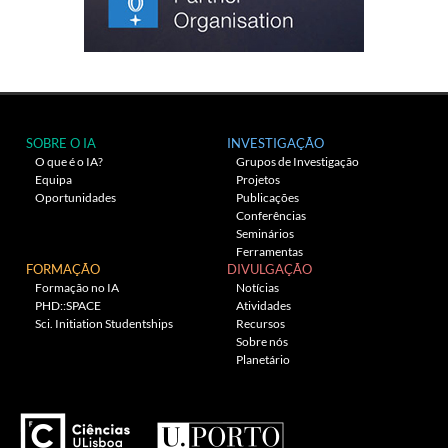
SOBRE O IA
INVESTIGAÇÃO
O que é o IA?
Grupos de Investigação
Equipa
Projetos
Oportunidades
Publicações
Conferências
Seminários
Ferramentas
FORMAÇÃO
DIVULGAÇÃO
Formação no IA
Notícias
PHD::SPACE
Atividades
Sci. Initiation Studentships
Recursos
Sobre nós
Planetário