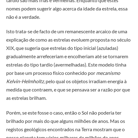
tardio são mais frias e vermelhas. Enquanto que estes
nomes podem sugerir algo acerca da idade da estrela, essa
não é a verdade.
Isto trata-se de facto de um remanescente arcaico de uma
explicação de como as estrelas evoluem proposta no século
XIX, que sugeria que estrelas do tipo inicial (azuladas)
gradualmente arrefeceriam e encolheriam até se tornarem
estrelas do tipo tardio (avermelhadas). Este modelo tinha
por base um processo físico conhecido por
mecanismo
Kelvin-Helmholtz
, pelo qual os objetos irradiam energia à
medida que contraem, e que se pensava ser a razão por que
as estrelas brilham.
Porém, se este fosse o caso, então o Sol não poderia ter
brilhado por mais do que alguns milhões de anos. Mas os
registos geológicos encontrados na Terra mostram que o
nosso planeta tem vários milhares de milhões de anos.