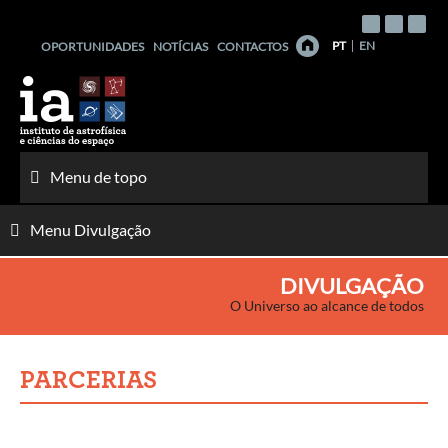
Saltar
para
PT
EN
OPORTUNIDADES
NOTÍCIAS
CONTACTOS
o
conteúdo
Menu de topo
Menu Divulgação
DIVULGAÇÃO
O Universo ao alcance de todos
PARCERIAS