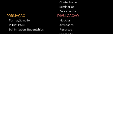
Conferências
Seminários
Ferramentas
FORMAÇÃO
DIVULGAÇÃO
Formação no IA
Notícias
PHD::SPACE
Atividades
Sci. Initiation Studentships
Recursos
Sobre nós
Planetário
---