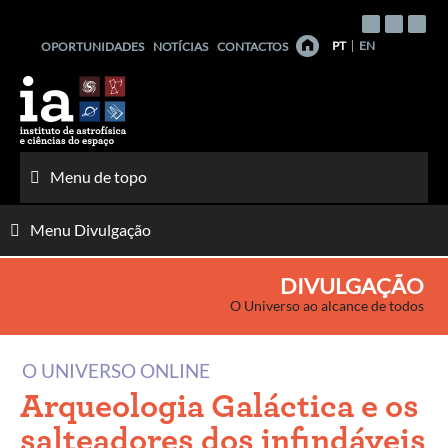
Saltar
para
PT
EN
OPORTUNIDADES
NOTÍCIAS
CONTACTOS
o
conteúdo
Menu de topo
Menu Divulgação
DIVULGAÇÃO
O Universo ao alcance de todos
O UNIVERSO ONLINE
Arqueologia Galáctica e os
salteadores dos infindáveis