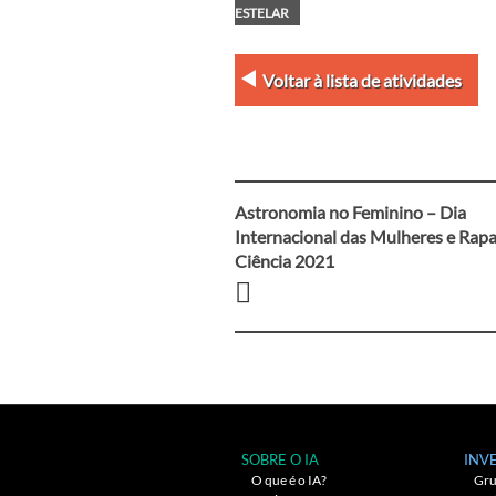
ESTELAR
Voltar à lista de atividades
Astronomia no Feminino – Dia
Navegação
Internacional das Mulheres e Rapa
Ciência 2021
entre
artigos
SOBRE O IA
INV
O que é o IA?
Gru