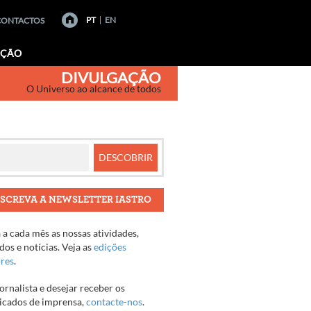
PT
EN
CONTACTOS
AÇÃO
DIVULGAÇÃO
O Universo ao alcance de todos
SCREVA A NEWSLETTER IASTRO
a cada mês as nossas atividades,
os e notícias. Veja as
edições
ores
.
jornalista e desejar receber os
cados de imprensa,
contacte-nos
.