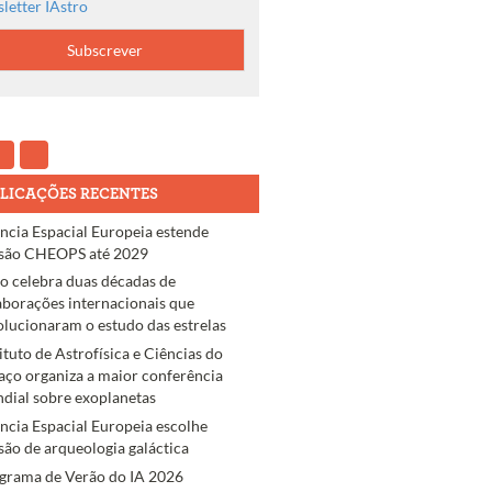
letter IAstro
LICAÇÕES RECENTES
ncia Espacial Europeia estende
são CHEOPS até 2029
ro celebra duas décadas de
aborações internacionais que
olucionaram o estudo das estrelas
tituto de Astrofísica e Ciências do
aço organiza a maior conferência
dial sobre exoplanetas
ncia Espacial Europeia escolhe
são de arqueologia galáctica
grama de Verão do IA 2026