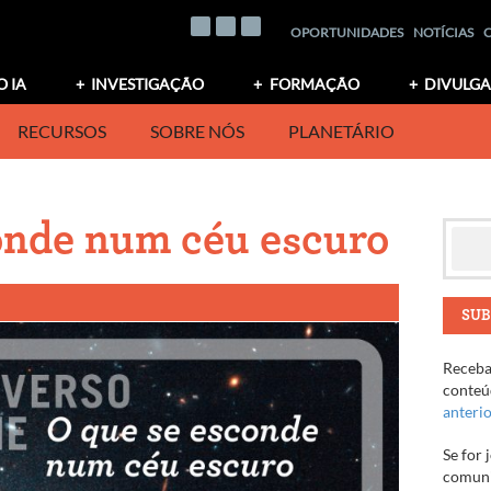
OPORTUNIDADES
NOTÍCIAS
O IA
INVESTIGAÇÃO
FORMAÇÃO
DIVULG
RECURSOS
SOBRE NÓS
PLANETÁRIO
onde num céu escuro
SUB
Receba 
conteúd
anteri
Se for 
comuni