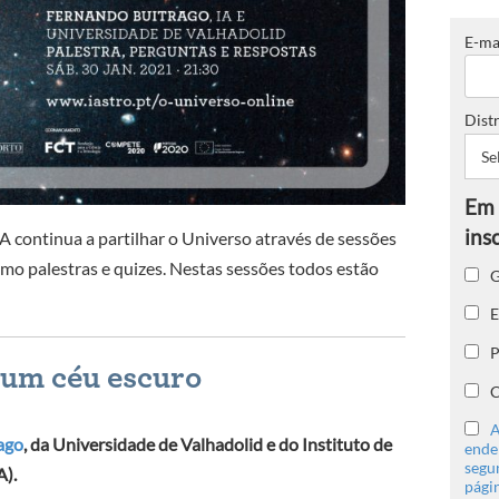
E-ma
Distr
 IA continua a partilhar o Universo através de sessões
mo palestras e quizes. Nestas sessões todos estão
G
E
P
num céu escuro
C
A
ago
, da Universidade de Valhadolid e do Instituto de
ender
segu
A).
págin