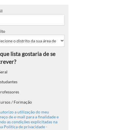
il
ito
eral
studantes
rofessores
ursos / Formação
utorizo a utilização do meu
eço de e-mail para a finalidade e
ndo as condições explicitadas na
a Política de privacidade -