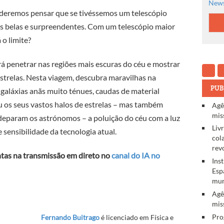
News
oderemos pensar que se tivéssemos um telescópio
as belas e surpreendentes. Com um telescópio maior
 o limite?
á penetrar nas regiões mais escuras do céu e mostrar
strelas. Nesta viagem, descubra maravilhas na
PUB
galáxias anãs muito ténues, caudas de material
u os seus vastos halos de estrelas – mas também
Agê
mis
deparam os astrónomos – a poluição do céu com a luz
Liv
de sensibilidade da tecnologia atual.
col
rev
ntas na transmissão em direto no
canal do IA no
Ins
Esp
mun
Agê
mis
Pro
Fernando Buitrago
é licenciado em Física e