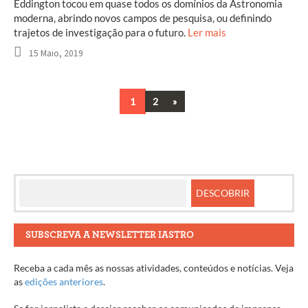
Eddington tocou em quase todos os domínios da Astronomia
moderna, abrindo novos campos de pesquisa, ou definindo
trajetos de investigação para o futuro.
Ler mais
15 Maio, 2019
Next
1
2
»
Navegação
entre
artigos
SUBSCREVA A NEWSLETTER IASTRO
Receba a cada mês as nossas atividades, conteúdos e notícias. Veja
as
edições anteriores
.