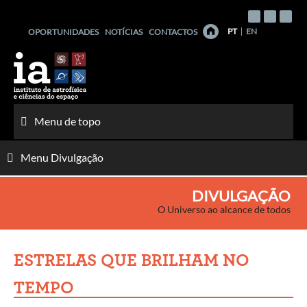
Saltar
para
PT
EN
OPORTUNIDADES
NOTÍCIAS
CONTACTOS
o
conteúdo
Menu de topo
Menu Divulgação
DIVULGAÇÃO
O Universo ao alcance de todos
ESTRELAS QUE BRILHAM NO
TEMPO