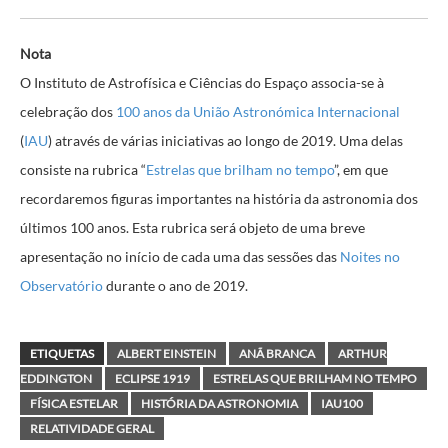
Nota
O Instituto de Astrofísica e Ciências do Espaço associa-se à
celebração dos
100 anos da União Astronómica Internacional
(
IAU
) através de várias iniciativas ao longo de 2019. Uma delas
consiste na rubrica “
Estrelas que brilham no tempo
”, em que
recordaremos figuras importantes na história da astronomia dos
últimos 100 anos. Esta rubrica será objeto de uma breve
apresentação no início de cada uma das sessões das
Noites no
Observatório
durante o ano de 2019.
ETIQUETAS
ALBERT EINSTEIN
ANÃ BRANCA
ARTHUR
EDDINGTON
ECLIPSE 1919
ESTRELAS QUE BRILHAM NO TEMPO
FÍSICA ESTELAR
HISTÓRIA DA ASTRONOMIA
IAU100
RELATIVIDADE GERAL