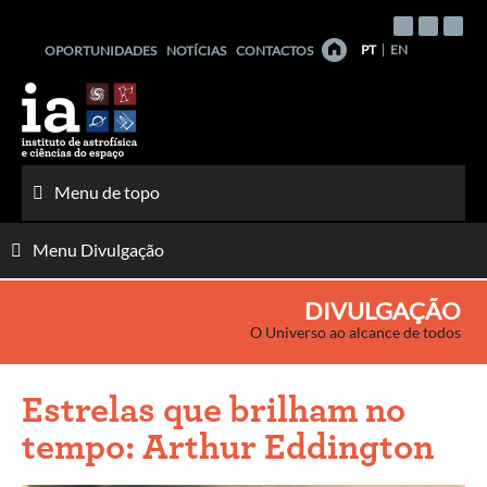
Saltar
para
PT
EN
OPORTUNIDADES
NOTÍCIAS
CONTACTOS
o
conteúdo
Menu de topo
Menu Divulgação
DIVULGAÇÃO
O Universo ao alcance de todos
Estrelas que brilham no
tempo: Arthur Eddington