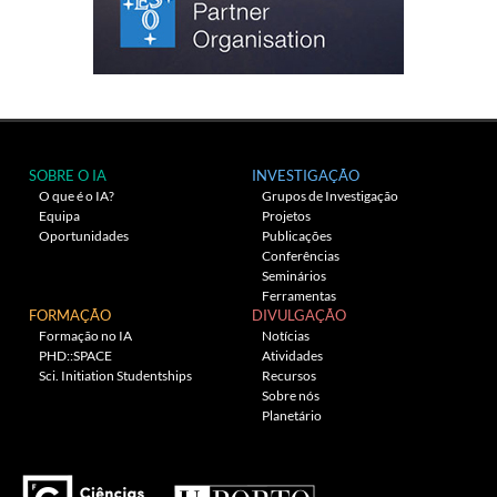
SOBRE O IA
INVESTIGAÇÃO
O que é o IA?
Grupos de Investigação
Equipa
Projetos
Oportunidades
Publicações
Conferências
Seminários
Ferramentas
FORMAÇÃO
DIVULGAÇÃO
Formação no IA
Notícias
PHD::SPACE
Atividades
Sci. Initiation Studentships
Recursos
Sobre nós
Planetário