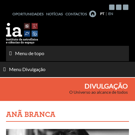
Saltar
para
PT
EN
OPORTUNIDADES
NOTÍCIAS
CONTACTOS
o
conteúdo
Menu de topo
Menu Divulgação
DIVULGAÇÃO
O Universo ao alcance de todos
ANÃ BRANCA