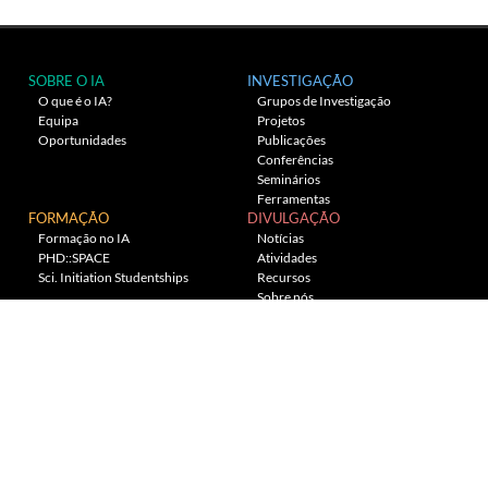
SOBRE O IA
INVESTIGAÇÃO
O que é o IA?
Grupos de Investigação
Equipa
Projetos
Oportunidades
Publicações
Conferências
Seminários
Ferramentas
FORMAÇÃO
DIVULGAÇÃO
Formação no IA
Notícias
PHD::SPACE
Atividades
Sci. Initiation Studentships
Recursos
Sobre nós
Planetário