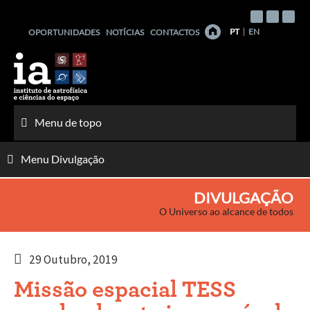
Saltar
para
PT
EN
OPORTUNIDADES
NOTÍCIAS
CONTACTOS
o
conteúdo
Menu de topo
Menu Divulgação
DIVULGAÇÃO
O Universo ao alcance de todos
29 Outubro, 2019
Missão espacial TESS