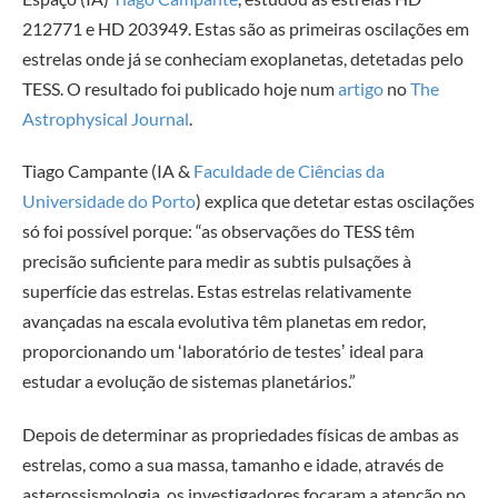
212771 e HD 203949. Estas são as primeiras oscilações em
estrelas onde já se conheciam exoplanetas, detetadas pelo
TESS. O resultado foi publicado hoje num
artigo
no
The
Astrophysical Journal
.
Tiago Campante (IA &
Faculdade de Ciências da
Universidade do Porto
) explica que detetar estas oscilações
só foi possível porque: “as observações do TESS têm
precisão suficiente para medir as subtis pulsações à
superfície das estrelas. Estas estrelas relativamente
avançadas na escala evolutiva têm planetas em redor,
proporcionando um ʻlaboratório de testesʼ ideal para
estudar a evolução de sistemas planetários.”
Depois de determinar as propriedades físicas de ambas as
estrelas, como a sua massa, tamanho e idade, através de
asterossismologia, os investigadores focaram a atenção no