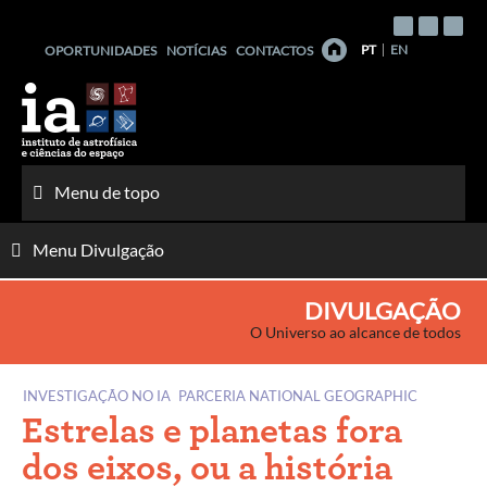
Saltar
para
PT
EN
OPORTUNIDADES
NOTÍCIAS
CONTACTOS
o
conteúdo
Menu de topo
Menu Divulgação
DIVULGAÇÃO
O Universo ao alcance de todos
INVESTIGAÇÃO NO IA
PARCERIA NATIONAL GEOGRAPHIC
Estrelas e planetas fora
dos eixos, ou a história