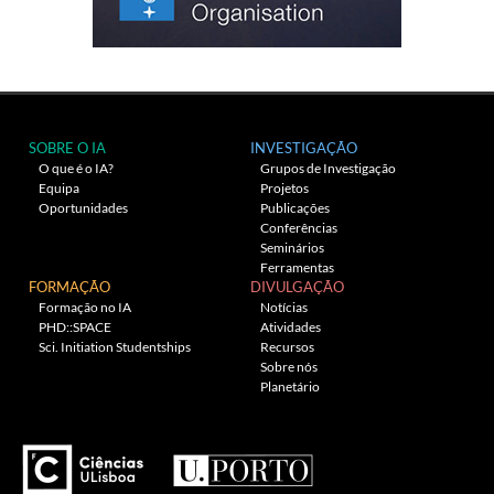
SOBRE O IA
INVESTIGAÇÃO
O que é o IA?
Grupos de Investigação
Equipa
Projetos
Oportunidades
Publicações
Conferências
Seminários
Ferramentas
FORMAÇÃO
DIVULGAÇÃO
Formação no IA
Notícias
PHD::SPACE
Atividades
Sci. Initiation Studentships
Recursos
Sobre nós
Planetário