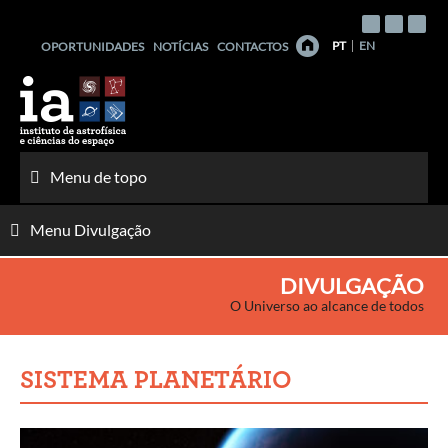
Saltar
para
PT
EN
OPORTUNIDADES
NOTÍCIAS
CONTACTOS
o
conteúdo
Menu de topo
Menu Divulgação
DIVULGAÇÃO
O Universo ao alcance de todos
SISTEMA PLANETÁRIO