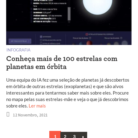
INFOGRAFIA
Conheça mais de 100 estrelas com
planetas em órbita
Uma equipa do IA fez uma seleção de planetas já descobertos
em órbita de outras estrelas (exoplanetas) e que são alvos
interessantes para tentarmos saber mais sobre eles. Procure
no mapa pelas suas estrelas-mãe e veja o que já descobrimos
sobre eles.
Ler mais
12 Novembro, 2021
Next
1
2
3
»