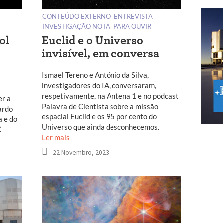
CONTEÚDO EXTERNO
ENTREVISTA
INVESTIGAÇÃO NO IA
PARA OUVIR
ol
Euclid e o Universo
invisível, em conversa
Ismael Tereno e António da Silva,
investigadores do IA, conversaram,
respetivamente, na Antena 1 e no podcast
er a
Palavra de Cientista sobre a missão
ardo
espacial Euclid e os 95 por cento do
a e do
Universo que ainda desconhecemos.
.
Ler mais
22 Novembro, 2023