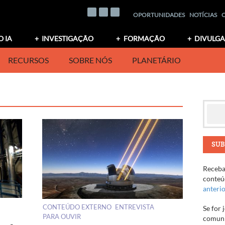
OPORTUNIDADES
NOTÍCIAS
O IA
INVESTIGAÇÃO
FORMAÇÃO
DIVULG
RECURSOS
SOBRE NÓS
PLANETÁRIO
SUB
Receba 
conteúd
anteri
CONTEÚDO EXTERNO
ENTREVISTA
Se for 
PARA OUVIR
comuni