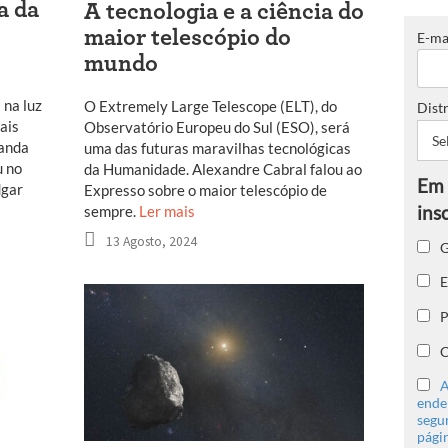
a da
A tecnologia e a ciência do
maior telescópio do
E-ma
mundo
 na luz
O Extremely Large Telescope (ELT), do
Distr
ais
Observatório Europeu do Sul (ESO), será
Nanda
uma das futuras maravilhas tecnológicas
u no
da Humanidade. Alexandre Cabral falou ao
dgar
Expresso sobre o maior telescópio de
sempre.
Ler mais
13 Agosto, 2024
G
E
P
C
A
ender
segu
págin