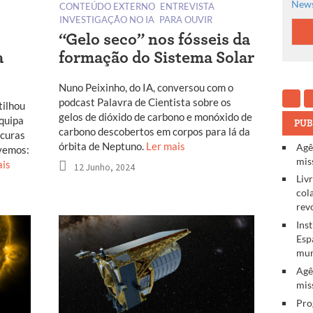
News
CONTEÚDO EXTERNO
ENTREVISTA
INVESTIGAÇÃO NO IA
PARA OUVIR
“Gelo seco” nos fósseis da
a
formação do Sistema Solar
Nuno Peixinho, do IA, conversou com o
podcast Palavra de Cientista sobre os
tilhou
gelos de dióxido de carbono e monóxido de
equipa
PUB
carbono descobertos em corpos para lá da
ucuras
órbita de Neptuno.
Ler mais
Agê
vemos:
mis
ais
12 Junho, 2024
Liv
col
rev
Ins
Esp
mun
Agê
mis
Pro