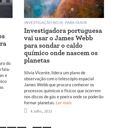
INVESTIGAÇÃO NO IA
PARA OUVIR
Investigadora portuguesa
os
vai usar o James Webb
ra
para sondar o caldo
químico onde nascem os
planetas
uro do
 fala-
Sílvia Vicente, lidera um plano de
as e
observação com o telescópio espacial
mico
James Webb que procura conhecer os
as
processos químicos e físicos que ocorrem
nos discos de gás e poeira onde se poderão
formar planetas.
Ler mais
4 Julho, 2023