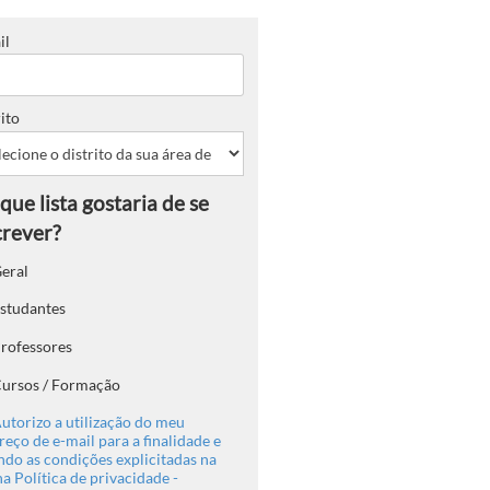
il
ito
eral
studantes
rofessores
ursos / Formação
utorizo a utilização do meu
eço de e-mail para a finalidade e
ndo as condições explicitadas na
a Política de privacidade -