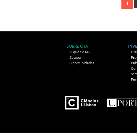
1
Navegação
entre
artigos
SOBRE O IA
INV
O que é o IA?
Gru
Equipa
Pro
Oportunidades
Pub
Con
Sem
Fer
---