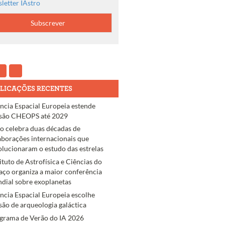
letter IAstro
LICAÇÕES RECENTES
ncia Espacial Europeia estende
são CHEOPS até 2029
ro celebra duas décadas de
aborações internacionais que
olucionaram o estudo das estrelas
tituto de Astrofísica e Ciências do
aço organiza a maior conferência
dial sobre exoplanetas
ncia Espacial Europeia escolhe
são de arqueologia galáctica
grama de Verão do IA 2026