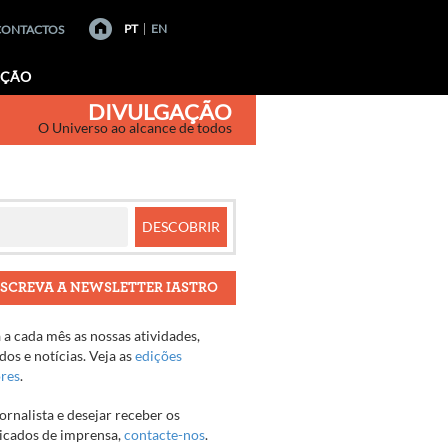
PT
EN
CONTACTOS
AÇÃO
DIVULGAÇÃO
O Universo ao alcance de todos
SCREVA A NEWSLETTER IASTRO
a cada mês as nossas atividades,
os e notícias. Veja as
edições
ores
.
jornalista e desejar receber os
cados de imprensa,
contacte-nos
.