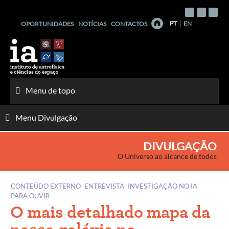
Saltar
para
PT
EN
OPORTUNIDADES
NOTÍCIAS
CONTACTOS
o
conteúdo
Menu de topo
Menu Divulgação
DIVULGAÇÃO
O Universo ao alcance de todos
CONTEÚDO EXTERNO
ENTREVISTA
INVESTIGAÇÃO NO IA
PARA OUVIR
O mais detalhado mapa da