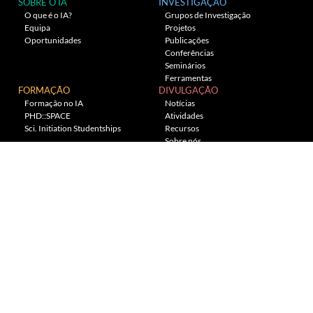
SOBRE O IA
INVESTIGAÇÃO
O que é o IA?
Grupos de Investigação
Equipa
Projetos
Oportunidades
Publicações
Conferências
Seminários
Ferramentas
FORMAÇÃO
DIVULGAÇÃO
Formação no IA
Notícias
PHD::SPACE
Atividades
Sci. Initiation Studentships
Recursos
Sobre nós
Planetário