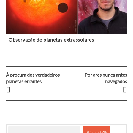
Observação de planetas extrassolares
À procura dos verdadeiros
Por ares nunca antes
Navegação
planetas errantes
navegados
entre
artigos