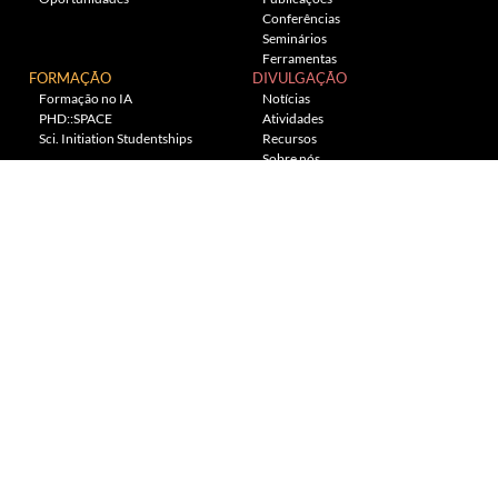
Conferências
Seminários
Ferramentas
FORMAÇÃO
DIVULGAÇÃO
Formação no IA
Notícias
PHD::SPACE
Atividades
Sci. Initiation Studentships
Recursos
Sobre nós
Planetário