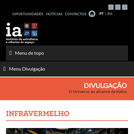
Saltar
para
PT
EN
OPORTUNIDADES
NOTÍCIAS
CONTACTOS
o
conteúdo
Menu de topo
Menu Divulgação
DIVULGAÇÃO
O Universo ao alcance de todos
INFRAVERMELHO