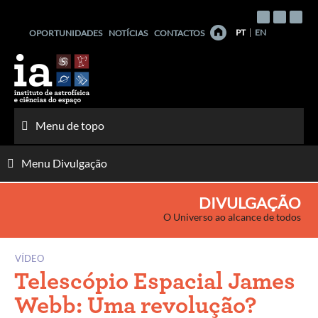
Saltar
para
PT
EN
OPORTUNIDADES
NOTÍCIAS
CONTACTOS
o
conteúdo
Menu de topo
Menu Divulgação
DIVULGAÇÃO
O Universo ao alcance de todos
VÍDEO
Telescópio Espacial James
Webb: Uma revolução?