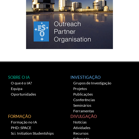
SOBRE O IA
INVESTIGAÇÃO
O que é o IA?
Grupos de Investigação
Equipa
Projetos
Oportunidades
Publicações
Conferências
Seminários
Ferramentas
FORMAÇÃO
DIVULGAÇÃO
Formação no IA
Notícias
PHD::SPACE
Atividades
Sci. Initiation Studentships
Recursos
Sobre nós