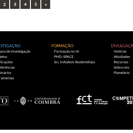
Next
2
3
4
5
»
ESTIGAÇÃO
FORMAÇÃO
DIVULGAÇ
pos de Investigação
Formação no IA
Notícias
jetos
PHD::SPACE
Atividades
licações
Sci. Initiation Studentships
Recursos
ferências
Sobre nós
inários
Planetário
ramentas