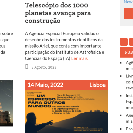
News
Telescópio dos 1000
planetas avança para
construção
m sobre
A Agência Espacial Europeia validou o
s que
desenho dos instrumentos científicos da
eus
missão Ariel, que conta com importante
 da
participação do Instituto de Astrofísica e
PUB
Ciências do Espaço (IA)
Ler mais
Agê
3 Agosto, 2023
mis
Liv
col
14 Maio, 2022
Lisboa
rev
Ins
Esp
mun
Agê
mis
Pro