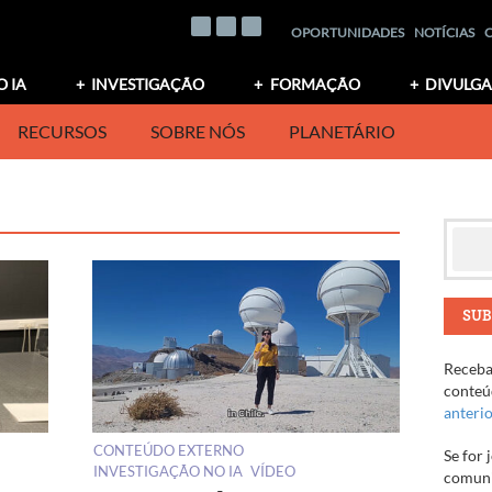
OPORTUNIDADES
NOTÍCIAS
O IA
INVESTIGAÇÃO
FORMAÇÃO
DIVULG
RECURSOS
SOBRE NÓS
PLANETÁRIO
SUB
Receba 
conteúd
anteri
CONTEÚDO EXTERNO
Se for 
INVESTIGAÇÃO NO IA
VÍDEO
comuni