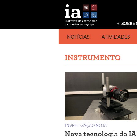
Saltar
para
o
conteúdo
SOBRE 
NOTÍCIAS
ATIVIDADES
INSTRUMENTO
INVESTIGAÇÃO NO IA
Nova tecnologia do IA