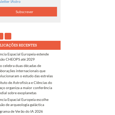
letter IAstro
LICAÇÕES RECENTES
ncia Espacial Europeia estende
são CHEOPS até 2029
ro celebra duas décadas de
aborações internacionais que
olucionaram o estudo das estrelas
tituto de Astrofísica e Ciências do
aço organiza a maior conferência
dial sobre exoplanetas
ncia Espacial Europeia escolhe
são de arqueologia galáctica
grama de Verão do IA 2026