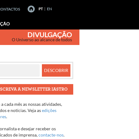
PT
EN
CONTACTOS
AÇÃO
DIVULGAÇÃO
O Universo ao alcance de todos
SCREVA A NEWSLETTER IASTRO
a cada mês as nossas atividades,
os e notícias. Veja as
edições
ores
.
jornalista e desejar receber os
cados de imprensa,
contacte-nos
.