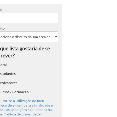
il
ito
eral
studantes
rofessores
ursos / Formação
utorizo a utilização do meu
eço de e-mail para a finalidade e
ndo as condições explicitadas na
a Política de privacidade -