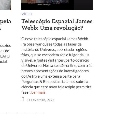
VÍDEO
peia
Telescópio Espacial James
a
Webb: Uma revolução?
O novo telescópio espacial James Webb
irá observar quase todas as fases da
oduzido
história do Universo, sobretudo regiões
ias do
frias, que se escondem sob o fulgor da luz
 PLATO
visível, e fontes distantes, perto do início
acial
do Universo. Nesta sessão online, com três
breves apresentações de investigadores
do IAstro e uma extensa parte para
Perguntas & Respostas, falamos sobre a
ciência que este novo telescópio permitirá
fazer.
Ler mais
11 Fevereiro, 2022