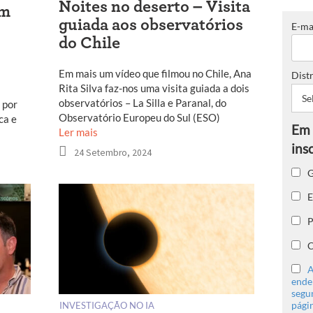
Noites no deserto – Visita
em
guiada aos observatórios
E-ma
do Chile
Em mais um vídeo que filmou no Chile, Ana
Distr
Rita Silva faz-nos uma visita guiada a dois
observatórios – La Silla e Paranal, do
 por
Observatório Europeu do Sul (ESO)
ca e
Ler mais
24 Setembro, 2024
G
E
P
C
A
ender
segu
págin
INVESTIGAÇÃO NO IA