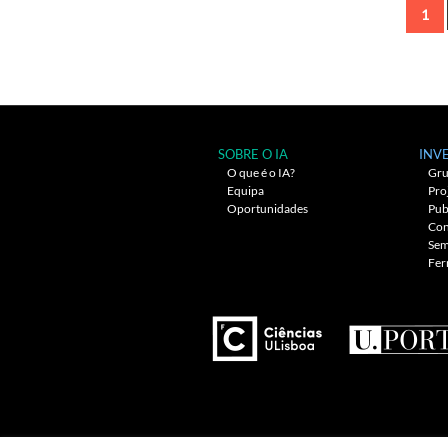
1
Navegação
entre
artigos
SOBRE O IA
INV
O que é o IA?
Gru
Equipa
Pro
Oportunidades
Pub
Con
Sem
Fer
---