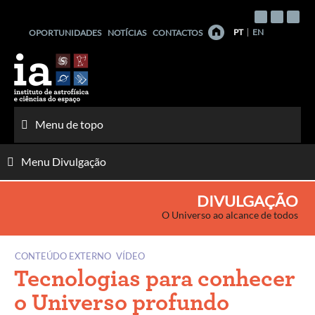
Saltar
para
PT
EN
OPORTUNIDADES
NOTÍCIAS
CONTACTOS
o
conteúdo
Menu de topo
Menu Divulgação
DIVULGAÇÃO
O Universo ao alcance de todos
CONTEÚDO EXTERNO
VÍDEO
Tecnologias para conhecer
o Universo profundo