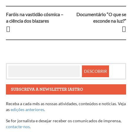
Faróis na vastidão cósmica –
Documentário “O que se
Navegação
a ciência dos blazares
esconde na luz?”
entre
artigos
SUBSCREVA A NEWSLETTER IASTRO
Receba a cada mês as nossas atividades, conteúdos e notícias. Veja
as
edições anteriores
.
Se for jornalista e desejar receber os comunicados de imprensa,
contacte-nos
.