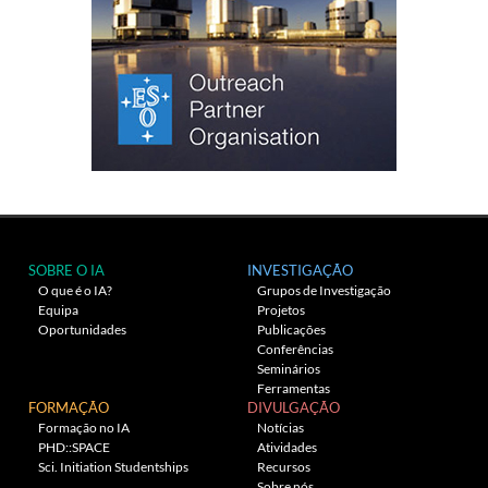
SOBRE O IA
INVESTIGAÇÃO
O que é o IA?
Grupos de Investigação
Equipa
Projetos
Oportunidades
Publicações
Conferências
Seminários
Ferramentas
FORMAÇÃO
DIVULGAÇÃO
Formação no IA
Notícias
PHD::SPACE
Atividades
Sci. Initiation Studentships
Recursos
Sobre nós