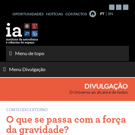
Saltar
para
PT
EN
OPORTUNIDADES
NOTÍCIAS
CONTACTOS
o
conteúdo
Menu de topo
Menu Divulgação
DIVULGAÇÃO
O Universo ao alcance de todos
CONTEÚDO EXTERNO
O que se passa com a força
da gravidade?