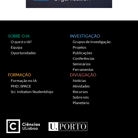
SOBRE O IA
INVESTIGAÇÃO
O que é o IA?
Grupos de Investigação
Equipa
Projetos
Oportunidades
Publicações
Conferências
Seminários
Ferramentas
FORMAÇÃO
DIVULGAÇÃO
Formação no IA
Notícias
PHD::SPACE
Atividades
Sci. Initiation Studentships
Recursos
Sobre nós
Planetário