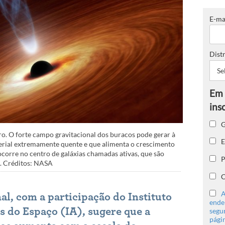
E-ma
Distr
G
o. O forte campo gravitacional dos buracos pode gerar à
E
terial extremamente quente e que alimenta o crescimento
corre no centro de galáxias chamadas ativas, que são
P
X. Créditos: NASA
C
A
l, com a participação do Instituto
ender
as do Espaço (IA), sugere que a
segu
págin