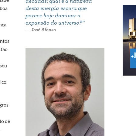
décadas: qual é a natureza
sboa
desta energia escura que
parece hoje dominar a
expansão do universo?
”
ença
José Afonso
entos
stão
 seu
ico.
gros
do de
s