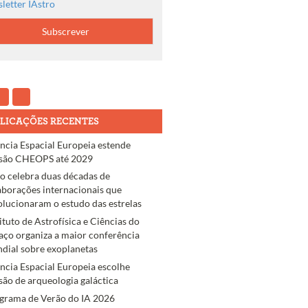
letter IAstro
LICAÇÕES RECENTES
ncia Espacial Europeia estende
são CHEOPS até 2029
ro celebra duas décadas de
aborações internacionais que
olucionaram o estudo das estrelas
tituto de Astrofísica e Ciências do
aço organiza a maior conferência
dial sobre exoplanetas
ncia Espacial Europeia escolhe
são de arqueologia galáctica
grama de Verão do IA 2026