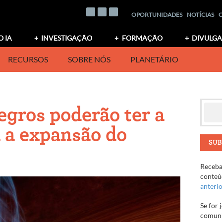
OPORTUNIDADES
NOTÍCIAS
O IA
INVESTIGAÇÃO
FORMAÇÃO
DIVULG
RECURSOS
SOBRE NÓS
PLANETÁRIO
egros poderão ter a
a a expansão do
SUB
Receba 
conteúd
anteri
Se for 
comuni