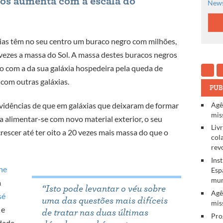
os aumenta com a escala do
News
ias têm no seu centro um buraco negro com milhões,
ezes a massa do Sol. A massa destes buracos negros
o com a da sua galáxia hospedeira pela queda de
 com outras galáxias.
PUB
Agê
vidências de que em galáxias que deixaram de formar
mis
 a alimentar-se com novo material exterior, o seu
Liv
rescer até ter oito a 20 vezes mais massa do que o
col
rev
Ins
he
Esp
mun
a
“Isto pode levantar o véu sobre
Agê
sé
uma das questões mais difíceis
mis
 e
de tratar nas duas últimas
Pro
ldade