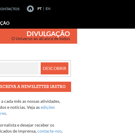
PT
EN
CONTACTOS
AÇÃO
DIVULGAÇÃO
O Universo ao alcance de todos
SCREVA A NEWSLETTER IASTRO
a cada mês as nossas atividades,
os e notícias. Veja as
edições
ores
.
jornalista e desejar receber os
cados de imprensa,
contacte-nos
.