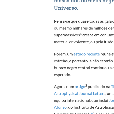
massa dos buracos negr
Universo.
Pensa-se que quase todas as galáx
ou mesmo milhares de milhões de v
1
supermassivos
cresce em conjunt
material envolvente, ou pela fusão
Porém, um
estudo recente
reúne e
estrelas, e portanto já não estarão
buraco negro central continuou a c
esperado.
2
Agora, num
artigo
publicado na
T
Astrophysical Journal Letters
, um
equipa internacional, que inclui
Jo
Afonso
, do Instituto de Astrofísica
Ciências do Espaço (
IA
) e da Facu