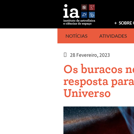
Saltar
para
o
conteúdo
SOBRE 
NOTÍCIAS
ATIVIDADES
28 Fevereiro, 2023
Os buracos n
resposta par
Universo