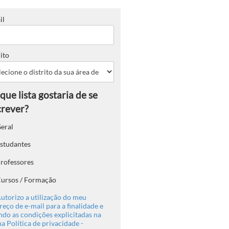
il
ito
eral
studantes
rofessores
ursos / Formação
utorizo a utilização do meu
eço de e-mail para a finalidade e
ndo as condições explicitadas na
a Política de privacidade -