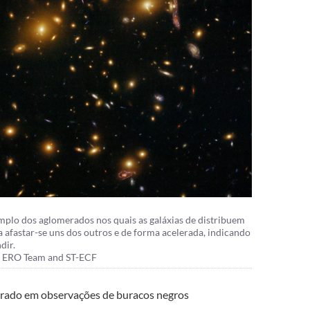
mplo dos aglomerados nos quais as galáxias de distribuem
a afastar-se uns dos outros e de forma acelerada, indicando
dir.
4 ERO Team and ST-ECF
trado em observações de buracos negros