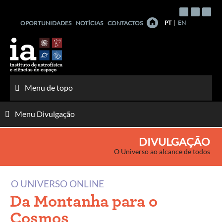
Saltar
para
PT
EN
OPORTUNIDADES
NOTÍCIAS
CONTACTOS
o
conteúdo
Menu de topo
Menu Divulgação
DIVULGAÇÃO
O Universo ao alcance de todos
O UNIVERSO ONLINE
Da Montanha para o
Cosmos