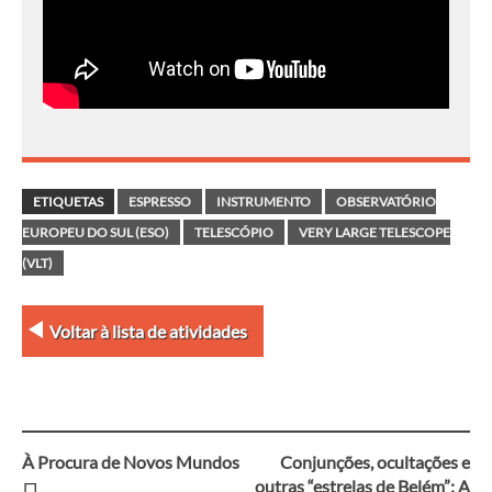
ETIQUETAS
ESPRESSO
INSTRUMENTO
OBSERVATÓRIO
EUROPEU DO SUL (ESO)
TELESCÓPIO
VERY LARGE TELESCOPE
(VLT)
Voltar à lista de atividades
À Procura de Novos Mundos
Conjunções, ocultações e
Navegação
outras “estrelas de Belém”: A