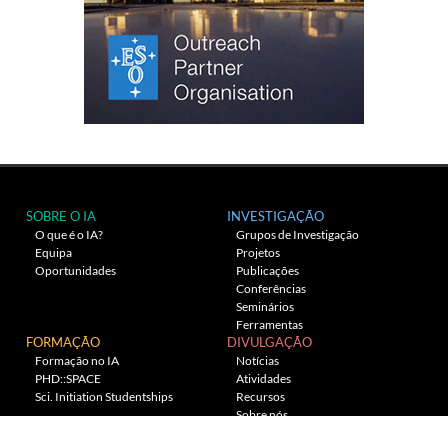
SOBRE O IA
INVESTIGAÇÃO
O que é o IA?
Grupos de Investigação
Equipa
Projetos
Oportunidades
Publicações
Conferências
Seminários
Ferramentas
FORMAÇÃO
DIVULGAÇÃO
Formação no IA
Notícias
PHD::SPACE
Atividades
Sci. Initiation Studentships
Recursos
Sobre nós
Planetário