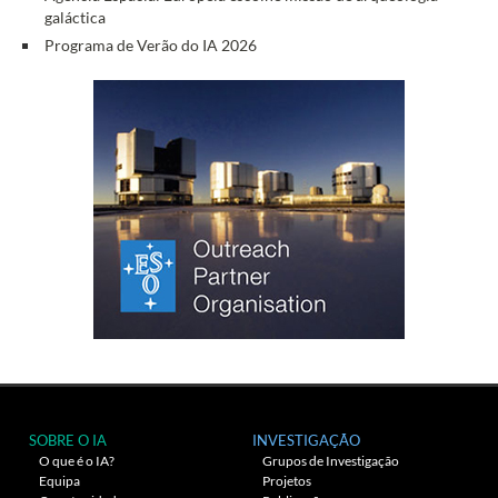
galáctica
Programa de Verão do IA 2026
SOBRE O IA
INVESTIGAÇÃO
O que é o IA?
Grupos de Investigação
Equipa
Projetos