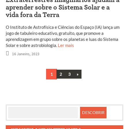
Extraterrestres imaginários ajudam a
aprender sobre o Sistema Solar e a
vida fora da Terra
O Instituto de Astrofísica e Ciências do Espaço (IA) lança um
jogo de tabuleiro educativo, gratuito, que promove a
aprendizagem em grupo sobre os planetas e luas do Sistema
Solar e sobre astrobiologia.
Ler mais
16 Janeiro, 2023
Next
1
2
3
»
Navegação
entre
artigos