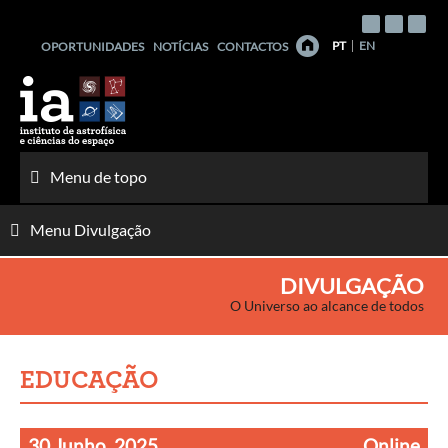
Saltar
para
PT
EN
OPORTUNIDADES
NOTÍCIAS
CONTACTOS
o
conteúdo
Menu de topo
Menu Divulgação
DIVULGAÇÃO
O Universo ao alcance de todos
EDUCAÇÃO
30 Junho, 2025
Online