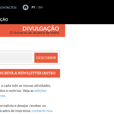
PT
EN
CONTACTOS
AÇÃO
DIVULGAÇÃO
O Universo ao alcance de todos
SCREVA A NEWSLETTER IASTRO
a cada mês as nossas atividades,
os e notícias. Veja as
edições
ores
.
jornalista e desejar receber os
cados de imprensa,
contacte-nos
.