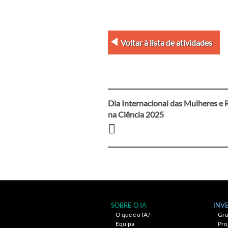
Voltar à lista de atividades
Dia Internacional das Mulheres e 
Navegação
na Ciência 2025
entre
artigos
SOBRE O IA
INV
O que é o IA?
Gru
Equipa
Pro