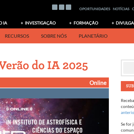
OPORTUNIDADES
NOTÍCIAS
O IA
INVESTIGAÇÃO
FORMAÇÃO
DIVULG
RECURSOS
SOBRE NÓS
PLANETÁRIO
Verão do IA 2025
Online
SUB
Receba 
conteúd
anteri
Se for 
comuni