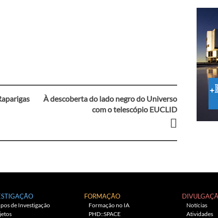
Raparigas
À descoberta do lado negro do Universo
com o telescópio EUCLID
ESTIGAÇÃO
FORMAÇÃO
DIVULGAÇ
pos de Investigação
Formação no IA
Notícias
jetos
PHD::SPACE
Atividades