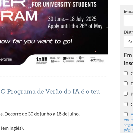
E-ma
Distr
G
E
? O Programa de Verão do IA é o teu
P
C
s. Decorre de 30 de junho a 18 de julho.
A
ender
segu
(em inglês).
págin