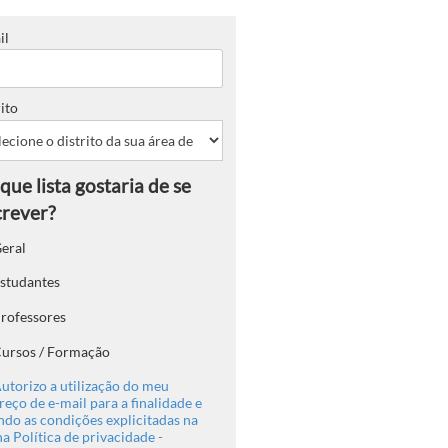
il
ito
eral
studantes
rofessores
ursos / Formação
utorizo a utilização do meu
eço de e-mail para a finalidade e
ndo as condições explicitadas na
a Política de privacidade -