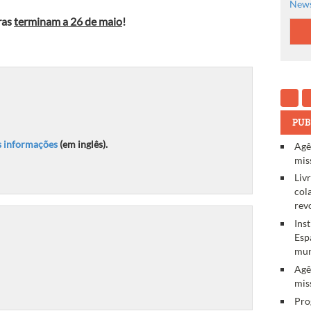
News
ras
terminam a 26 de maio
!
PUB
 informações
(em inglês).
Agê
mis
Liv
col
rev
Ins
Esp
mun
Agê
mis
Pro