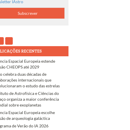
letter IAstro
LICAÇÕES RECENTES
ncia Espacial Europeia estende
são CHEOPS até 2029
ro celebra duas décadas de
aborações internacionais que
olucionaram o estudo das estrelas
tituto de Astrofísica e Ciências do
aço organiza a maior conferência
dial sobre exoplanetas
ncia Espacial Europeia escolhe
são de arqueologia galáctica
grama de Verão do IA 2026