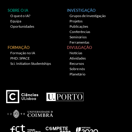
SOBRE O IA
INVESTIGAÇÃO
O que é o IA?
Grupos de Investigação
Equipa
Projetos
Oportunidades
Publicações
Conferências
Seminários
Ferramentas
FORMAÇÃO
DIVULGAÇÃO
Formação no IA
Notícias
PHD::SPACE
Atividades
Sci. Initiation Studentships
Recursos
Sobre nós
Planetário