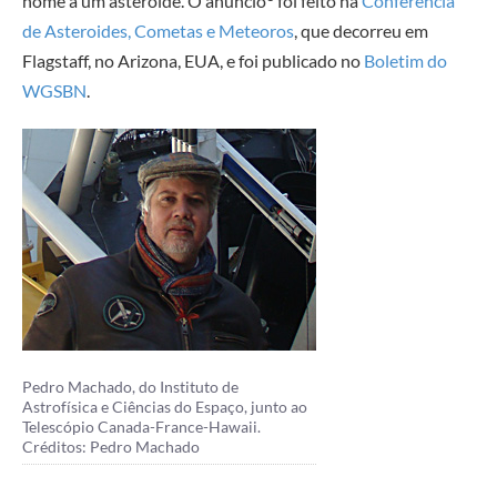
nome a um asteroide. O anúncio
foi feito na
Conferência
de Asteroides, Cometas e Meteoros
, que decorreu em
Flagstaff, no Arizona, EUA, e foi publicado no
Boletim do
WGSBN
.
Pedro Machado, do Instituto de
Astrofísica e Ciências do Espaço, junto ao
Telescópio Canada-France-Hawaii.
Créditos: Pedro Machado