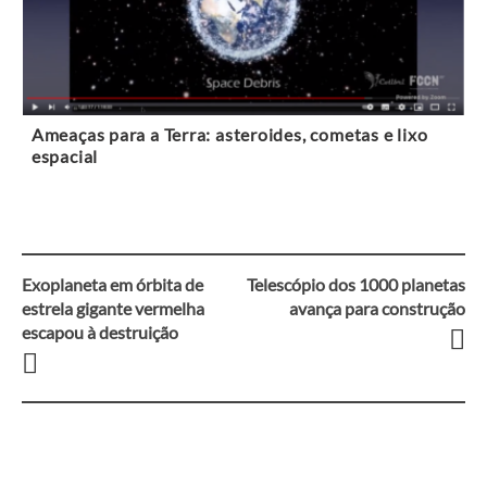
Ameaças para a Terra: asteroides, cometas e lixo
espacial
Exoplaneta em órbita de
Telescópio dos 1000 planetas
Navegação
estrela gigante vermelha
avança para construção
escapou à destruição
entre
artigos