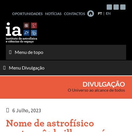
Saltar
para
PT
EN
OPORTUNIDADES
NOTÍCIAS
CONTACTOS
o
conteúdo
Menu de topo
Menu Divulgação
DIVULGAÇÃO
O Universo ao alcance de todos
6 Julho, 2023
Nome de astrofísico