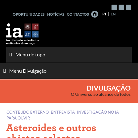
Saltar
para
PT
EN
OPORTUNIDADES
NOTÍCIAS
CONTACTOS
o
conteúdo
Menu de topo
Menu Divulgação
DIVULGAÇÃO
O Universo ao alcance de todos
CONTEÚDO EXTERNO
ENTREVISTA
INVESTIGAÇÃO NO IA
PARA OUVIR
Asteroides e outros