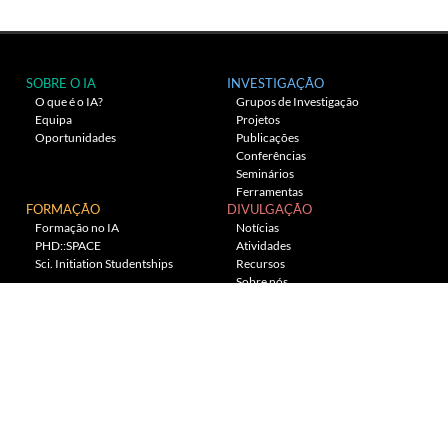
SOBRE O IA
INVESTIGAÇÃO
O que é o IA?
Grupos de Investigação
Equipa
Projetos
Oportunidades
Publicações
Conferências
Seminários
Ferramentas
FORMAÇÃO
DIVULGAÇÃO
Formação no IA
Notícias
PHD::SPACE
Atividades
Sci. Initiation Studentships
Recursos
Sobre nós
Planetário