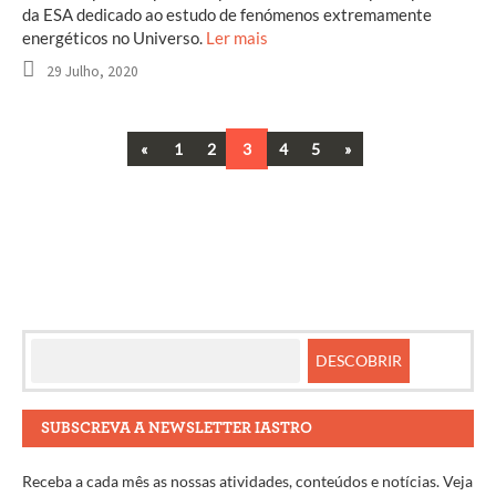
da ESA dedicado ao estudo de fenómenos extremamente
energéticos no Universo.
Ler mais
29 Julho, 2020
Previous
Next
«
1
2
3
4
5
»
Navegação
entre
artigos
SUBSCREVA A NEWSLETTER IASTRO
Receba a cada mês as nossas atividades, conteúdos e notícias. Veja