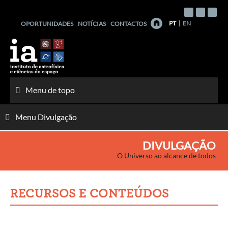
Saltar
para
PT
EN
OPORTUNIDADES
NOTÍCIAS
CONTACTOS
o
conteúdo
Menu de topo
Menu Divulgação
DIVULGAÇÃO
O Universo ao alcance de todos
RECURSOS E CONTEÚDOS