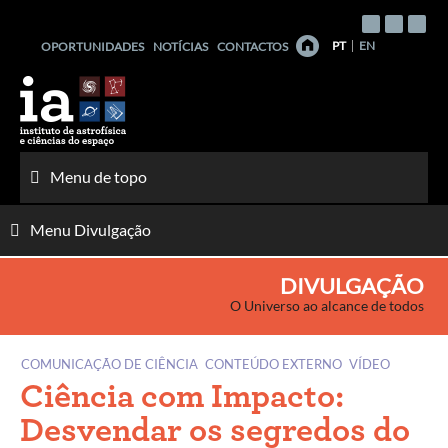
Saltar
para
PT
EN
OPORTUNIDADES
NOTÍCIAS
CONTACTOS
o
conteúdo
Menu de topo
Menu Divulgação
DIVULGAÇÃO
O Universo ao alcance de todos
COMUNICAÇÃO DE CIÊNCIA
CONTEÚDO EXTERNO
VÍDEO
Ciência com Impacto:
Desvendar os segredos do