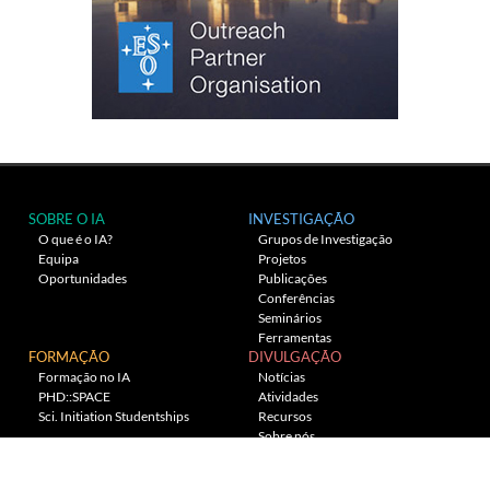
SOBRE O IA
INVESTIGAÇÃO
O que é o IA?
Grupos de Investigação
Equipa
Projetos
Oportunidades
Publicações
Conferências
Seminários
Ferramentas
FORMAÇÃO
DIVULGAÇÃO
Formação no IA
Notícias
PHD::SPACE
Atividades
Sci. Initiation Studentships
Recursos
Sobre nós
Planetário