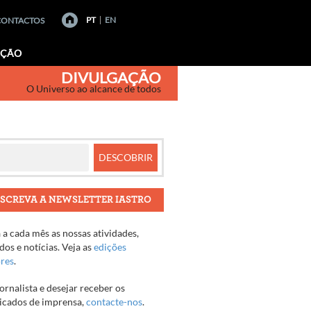
PT
EN
CONTACTOS
AÇÃO
DIVULGAÇÃO
O Universo ao alcance de todos
SCREVA A NEWSLETTER IASTRO
a cada mês as nossas atividades,
os e notícias. Veja as
edições
ores
.
jornalista e desejar receber os
cados de imprensa,
contacte-nos
.