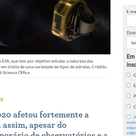
E-ma
Distr
a ESA, que tem por objetivo estudar a natureza das
em órbita de uma variedade de tipos de estrelas. Crédito:
-Science Office
G
E
P
EK
C
020 afetou fortemente a
A
ender
 assim, apesar do
segu
págin
orário de observatórios e a