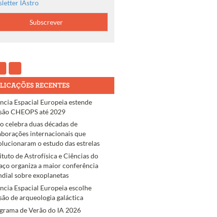
letter IAstro
LICAÇÕES RECENTES
ncia Espacial Europeia estende
são CHEOPS até 2029
ro celebra duas décadas de
aborações internacionais que
olucionaram o estudo das estrelas
tituto de Astrofísica e Ciências do
aço organiza a maior conferência
dial sobre exoplanetas
ncia Espacial Europeia escolhe
são de arqueologia galáctica
grama de Verão do IA 2026