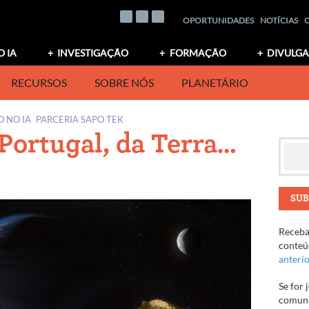
OPORTUNIDADES
NOTÍCIAS
O IA
INVESTIGAÇÃO
FORMAÇÃO
DIVULG
RECURSOS
SOBRE NÓS
PLANETÁRIO
 NO IA
PARCERIA SAPO TEK
Portugal, da Terra…
SUB
Receba 
conteúd
anteri
Se for 
comuni