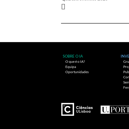
Navegação
entre
artigos
SOBRE O IA
INV
O que é o IA?
Gru
Equipa
Pro
Oportunidades
Pub
Con
Sem
Fer
---