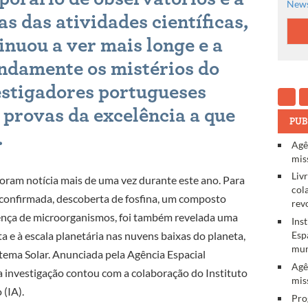
News
s das atividades científicas,
nuou a ver mais longe e a
ndamente os mistérios do
estigadores portugueses
 provas da excelência a que
PUB
.
Agê
mis
Liv
foram notícia mais de uma vez durante este ano. Para
col
 confirmada, descoberta de fosfina, um composto
rev
ença de microorganismos, foi também revelada uma
Ins
Esp
a e à escala planetária nas nuvens baixas do planeta,
mun
tema Solar. Anunciada pela Agência Espacial
Agê
 investigação contou com a colaboração do Instituto
mis
 (IA).
Pro