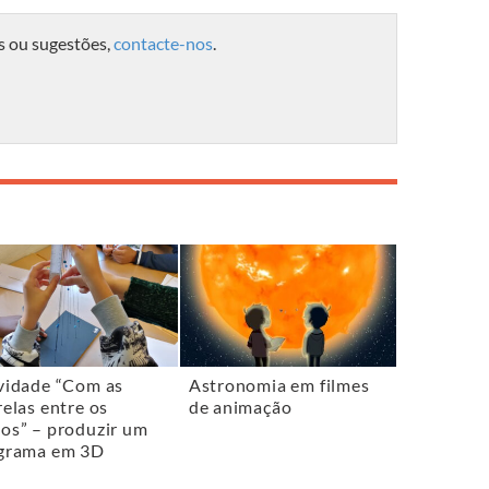
s ou sugestões,
contacte-nos
.
vidade “Com as
Astronomia em filmes
relas entre os
de animação
os” – produzir um
grama em 3D