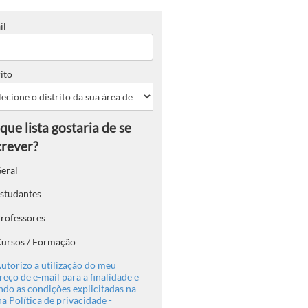
il
ito
eral
studantes
rofessores
ursos / Formação
utorizo a utilização do meu
eço de e-mail para a finalidade e
ndo as condições explicitadas na
a Política de privacidade -