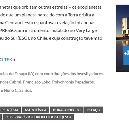
anetas que orbitam outras estrelas – os exoplanetas
e que um planeta parecido com a Terra orbita a
ma Centauri. Esta espantosa revelação foi apenas
SPRESSO, um instrumento instalado no Very Large
u do Sul (ESO), no Chile, e cuja construção teve mão
O TEK
»
ências do Espaço (IA) com contribuições dos investigadores
ndre Cabral, Francisco Lobo, Polychronis Papaderos,
ê e Nuno C. Santos.
PEIA (ESA)
ASTROFÍSICA
BURACO NEGRO
ESPAÇO
OBSERVATÓRIO EUROPEU DO SUL (ESO)