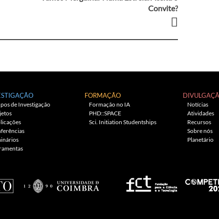
Convite?
ESTIGAÇÃO
FORMAÇÃO
DIVULGAÇ
pos de Investigação
Formação no IA
Notícias
jetos
PHD::SPACE
Atividades
licações
Sci. Initiation Studentships
Recursos
ferências
Sobre nós
inários
Planetário
ramentas