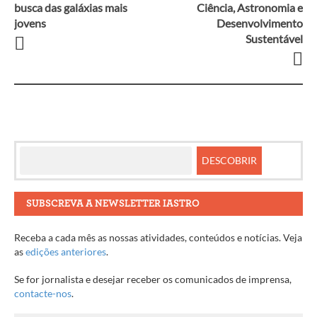
Navegação
busca das galáxias mais
Ciência, Astronomia e
jovens
Desenvolvimento
entre
Sustentável
artigos
SUBSCREVA A NEWSLETTER IASTRO
Receba a cada mês as nossas atividades, conteúdos e notícias. Veja
as
edições anteriores
.
Se for jornalista e desejar receber os comunicados de imprensa,
contacte-nos
.