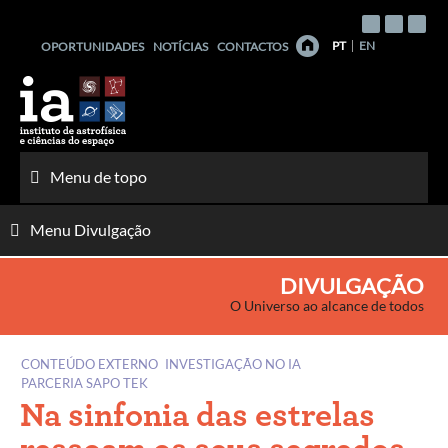
Saltar
para
PT
EN
OPORTUNIDADES
NOTÍCIAS
CONTACTOS
o
conteúdo
Menu de topo
Menu Divulgação
DIVULGAÇÃO
O Universo ao alcance de todos
CONTEÚDO EXTERNO
INVESTIGAÇÃO NO IA
PARCERIA SAPO TEK
Na sinfonia das estrelas