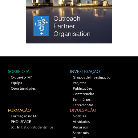
SOBRE O IA
INVESTIGAÇÃO
O que é o IA?
Grupos de Investigação
Equipa
Projetos
Oportunidades
Publicações
Conferências
Seminários
Ferramentas
FORMAÇÃO
DIVULGAÇÃO
Formação no IA
Notícias
PHD::SPACE
Atividades
Sci. Initiation Studentships
Recursos
Sobre nós