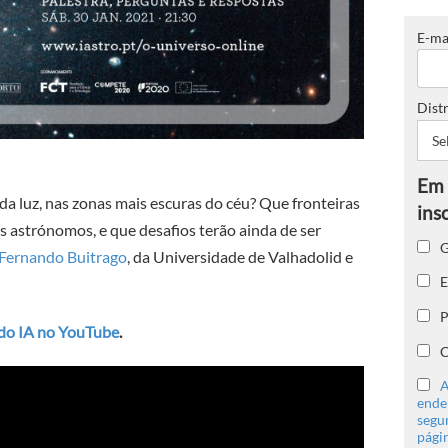
E-ma
Distr
 da luz, nas zonas mais escuras do céu? Que fronteiras
 astrónomos, e que desafios terão ainda de ser
G
Fernando Buitrago
, da Universidade de Valhadolid e
E
P
 do IA no YouTube
.
C
A
ender
segu
págin