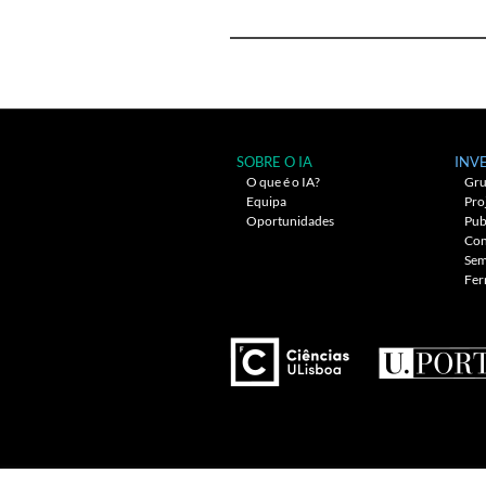
artigos
SOBRE O IA
INV
O que é o IA?
Gru
Equipa
Pro
Oportunidades
Pub
Con
Sem
Fer
---