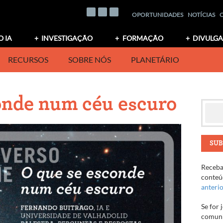
OPORTUNIDADES
NOTÍCIAS
O IA
INVESTIGAÇÃO
FORMAÇÃO
DIVULG
RECURSOS
SOBRE NÓS
PLANETÁRIO
onde num céu escuro
SUB
Receba 
conteúd
anteri
Se for 
comuni