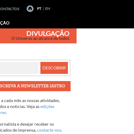
PT
EN
CONTACTOS
AÇÃO
DIVULGAÇÃO
O Universo ao alcance de todos
SCREVA A NEWSLETTER IASTRO
a cada mês as nossas atividades,
os e notícias. Veja as
edições
ores
.
jornalista e desejar receber os
cados de imprensa,
contacte-nos
.