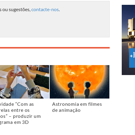
s ou sugestões,
contacte-nos
.
vidade “Com as
Astronomia em filmes
relas entre os
de animação
os” – produzir um
grama em 3D