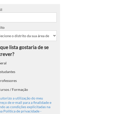
il
ito
eral
studantes
rofessores
ursos / Formação
utorizo a utilização do meu
eço de e-mail para a finalidade e
ndo as condições explicitadas na
a Política de privacidade -