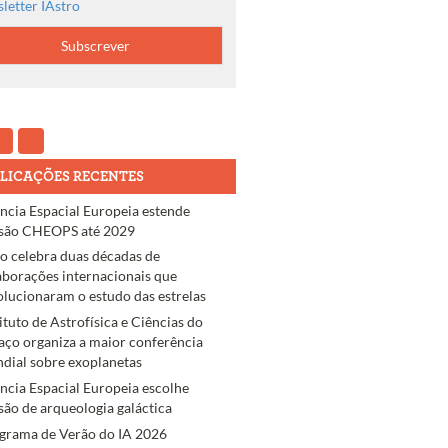
letter IAstro
LICAÇÕES RECENTES
ncia Espacial Europeia estende
são CHEOPS até 2029
ro celebra duas décadas de
aborações internacionais que
olucionaram o estudo das estrelas
tituto de Astrofísica e Ciências do
aço organiza a maior conferência
dial sobre exoplanetas
ncia Espacial Europeia escolhe
são de arqueologia galáctica
grama de Verão do IA 2026