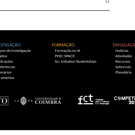
ESTIGAÇÃO
FORMAÇÃO
DIVULGAÇ
pos de Investigação
Formação no IA
Notícias
jetos
PHD::SPACE
Atividades
licações
Sci. Initiation Studentships
Recursos
ferências
Sobre nós
inários
Planetário
ramentas
Consulte a nossa Política de Cookies