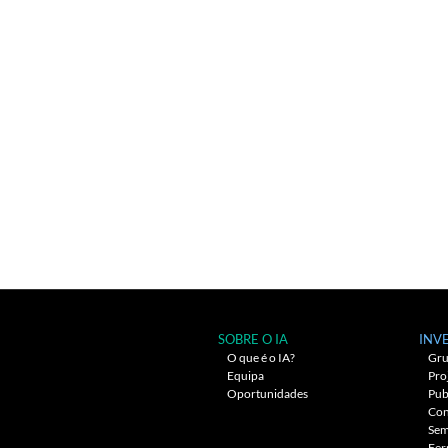
SOBRE O IA
INV
O que é o IA?
Gru
Equipa
Pro
Oportunidades
Pub
Con
Sem
Fer