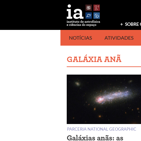
Saltar
para
o
conteúdo
SOBRE 
NOTÍCIAS
ATIVIDADES
GALÁXIA ANÃ
PARCERIA NATIONAL GEOGRAPHIC
Galáxias anãs: as