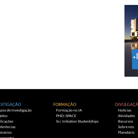
ESTIGAÇÃO
FORMAÇÃO
DIVULGAÇ
pos de Investigação
Formação no IA
Notícias
jetos
PHD::SPACE
Atividades
licações
Sci. Initiation Studentships
Recursos
ferências
Sobre nós
inários
Planetário
ramentas