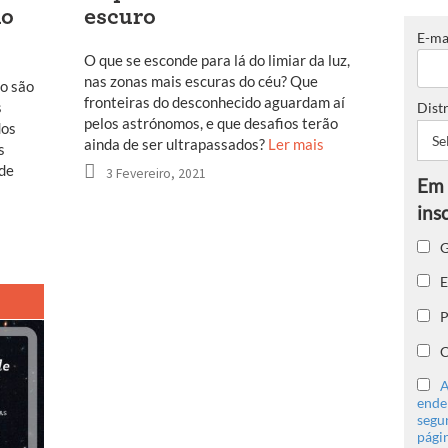
do
escuro
E-ma
O que se esconde para lá do limiar da luz,
nas zonas mais escuras do céu? Que
o são
fronteiras do desconhecido aguardam aí
s
Distr
pelos astrónomos, e que desafios terão
dos
ainda de ser ultrapassados?
Ler mais
s
 de
3 Fevereiro, 2021
G
E
P
C
A
ender
segu
págin