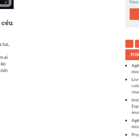
News
 céu
 luz,
PUB
m aí
rão
Agê
 com
mis
Liv
col
rev
Ins
Esp
mun
Agê
mis
Pro