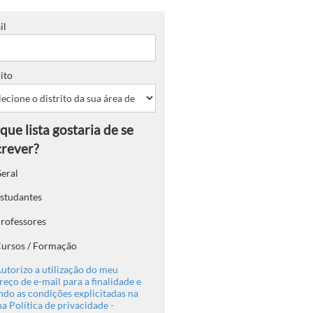
il
ito
eral
studantes
rofessores
ursos / Formação
utorizo a utilização do meu
eço de e-mail para a finalidade e
ndo as condições explicitadas na
a Política de privacidade -