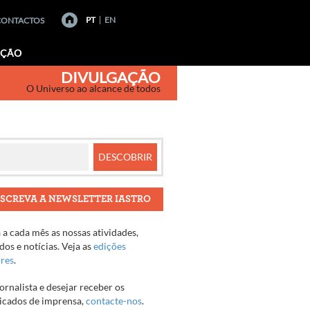
PT
EN
CONTACTOS
AÇÃO
DIVULGAÇÃO
O Universo ao alcance de todos
SCREVA A NEWSLETTER IASTRO
a cada mês as nossas atividades,
os e notícias. Veja as
edições
ores
.
jornalista e desejar receber os
cados de imprensa,
contacte-nos
.