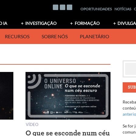
OPORTUNIDADES
NOTÍCIAS
O IA
INVESTIGAÇÃO
FORMAÇÃO
DIVULG
RECURSOS
SOBRE NÓS
PLANETÁRIO
SUB
Receba 
conteúd
anteri
VÍDEO
Se for 
comuni
O que se esconde num céu