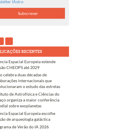
letter IAstro
LICAÇÕES RECENTES
ncia Espacial Europeia estende
são CHEOPS até 2029
ro celebra duas décadas de
aborações internacionais que
olucionaram o estudo das estrelas
tituto de Astrofísica e Ciências do
aço organiza a maior conferência
dial sobre exoplanetas
ncia Espacial Europeia escolhe
são de arqueologia galáctica
grama de Verão do IA 2026