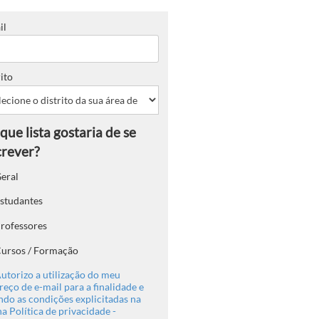
il
ito
eral
studantes
rofessores
ursos / Formação
utorizo a utilização do meu
eço de e-mail para a finalidade e
ndo as condições explicitadas na
a Política de privacidade -