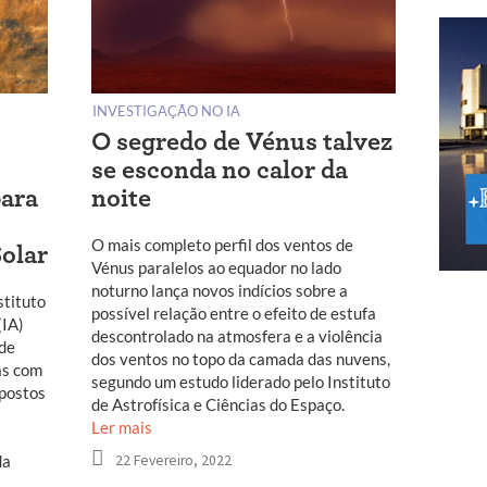
INVESTIGAÇÃO NO IA
O segredo de Vénus talvez
se esconda no calor da
ara
noite
O mais completo perfil dos ventos de
Solar
Vénus paralelos ao equador no lado
noturno lança novos indícios sobre a
stituto
possível relação entre o efeito de estufa
(IA)
descontrolado na atmosfera e a violência
 de
dos ventos no topo da camada das nuvens,
as com
segundo um estudo liderado pelo Instituto
postos
de Astrofísica e Ciências do Espaço.
Ler mais
22 Fevereiro, 2022
da