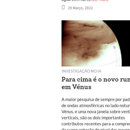
29 Março, 2022
INVESTIGAÇÃO NO IA
Para cima é o novo r
em Vénus
A maior pesquisa de sempre por pa
de ondas atmosféricas no lado notu
Vénus, e uma nova janela sobre ven
verticais, são os dois importantes
contributos recentes para a compr
da super-rotação do nível das nuven