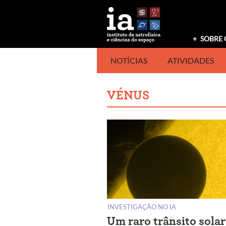
Saltar
para
o
conteúdo
SOBRE 
NOTÍCIAS
ATIVIDADES
VÉNUS
INVESTIGAÇÃO NO IA
Um raro trânsito solar