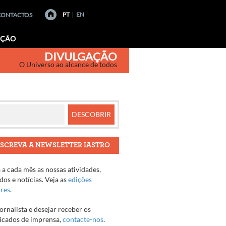
PT
EN
CONTACTOS
AÇÃO
DIVULGAÇÃO
O Universo ao alcance de todos
SCREVA A NEWSLETTER IASTRO
a cada mês as nossas atividades,
os e notícias. Veja as
edições
ores
.
jornalista e desejar receber os
cados de imprensa,
contacte-nos
.