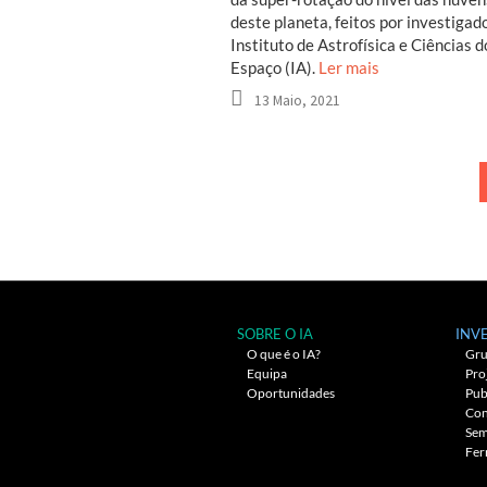
deste planeta, feitos por investigad
Instituto de Astrofísica e Ciências d
Espaço (IA).
Ler mais
13 Maio, 2021
Navegação
entre
artigos
SOBRE O IA
INV
O que é o IA?
Gru
Equipa
Pro
Oportunidades
Pub
Con
Sem
Fer