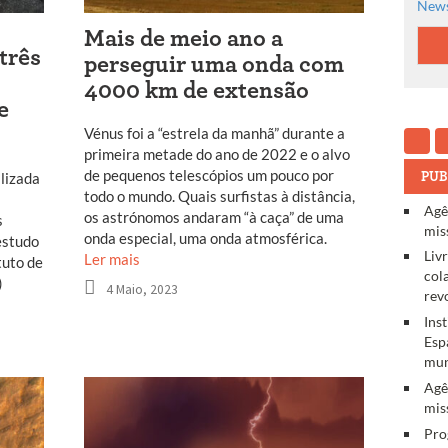
News
Mais de meio ano a
três
perseguir uma onda com
4000 km de extensão
e
Vénus foi a “estrela da manhã” durante a
primeira metade do ano de 2022 e o alvo
de pequenos telescópios um pouco por
PUB
lizada
todo o mundo. Quais surfistas à distância,
Agê
os astrónomos andaram “à caça” de uma
s
mis
onda especial, uma onda atmosférica.
estudo
Liv
Ler mais
tuto de
col
)
4 Maio, 2023
rev
Ins
Esp
mun
Agê
mis
Pro