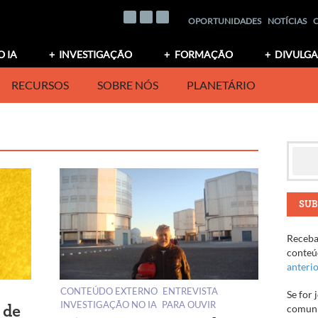
OPORTUNIDADES
NOTÍCIAS
O IA
INVESTIGAÇÃO
FORMAÇÃO
DIVULG
RECURSOS
SOBRE NÓS
PLANETÁRIO
SUB
Receba 
conteúd
anteri
CONTEÚDO EXTERNO
ENTREVISTA
Se for 
INVESTIGAÇÃO NO IA
PARA OUVIR
comuni
 de