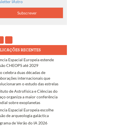
letter IAstro
LICAÇÕES RECENTES
ncia Espacial Europeia estende
são CHEOPS até 2029
ro celebra duas décadas de
aborações internacionais que
olucionaram o estudo das estrelas
tituto de Astrofísica e Ciências do
aço organiza a maior conferência
dial sobre exoplanetas
ncia Espacial Europeia escolhe
são de arqueologia galáctica
grama de Verão do IA 2026