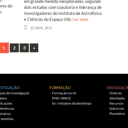
em grande medida inexploradas, segundo
ores do
dois estudos com coautoria e liderança de
o
investigadores do Instituto de Astrofísica
e Ciências do Espaço (IA).
Ler mais
15 Abril, 2021
Next
1
2
3
»
ESTIGAÇÃO
FORMAÇÃO
DIVULGAÇ
pos de Investigação
Formação no IA
Notícias
jetos
PHD::SPACE
Atividades
licações
Sci. Initiation Studentships
Recursos
ferências
Sobre nós
inários
Planetário
ramentas