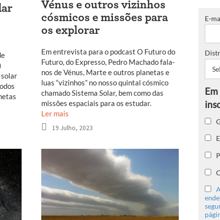
Vénus e outros vizinhos
dar
cósmicos e missões para
E-ma
os explorar
Em entrevista para o podcast O Futuro do
Distr
de
Futuro, do Expresso, Pedro Machado fala-
)
nos de Vénus, Marte e outros planetas e
 solar
luas “vizinhos” no nosso quintal cósmico
todos
chamado Sistema Solar, bem como das
netas
missões espaciais para os estudar.
Ler mais
G
19 Julho, 2023
E
P
C
A
ender
segu
págin