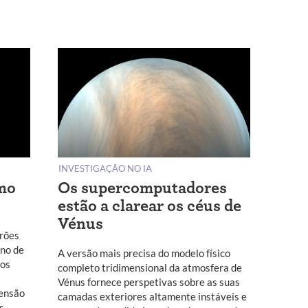
INVESTIGAÇÃO NO IA
umo
Os supercomputadores
estão a clarear os céus de
Vénus
drões
rno de
A versão mais precisa do modelo físico
tos
completo tridimensional da atmosfera de
Vénus fornece perspetivas sobre as suas
eensão
camadas exteriores altamente instáveis e
s