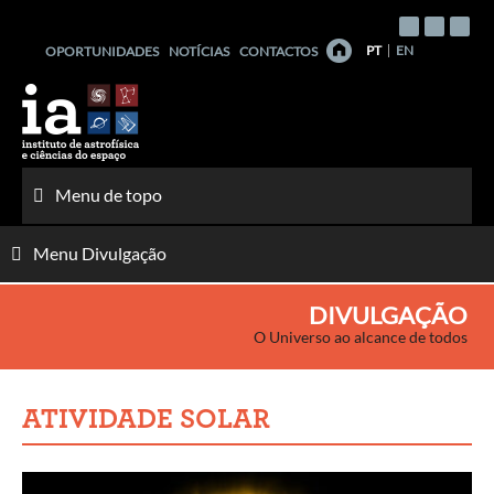
Saltar
para
PT
EN
OPORTUNIDADES
NOTÍCIAS
CONTACTOS
o
conteúdo
Menu de topo
Menu Divulgação
DIVULGAÇÃO
O Universo ao alcance de todos
ATIVIDADE SOLAR