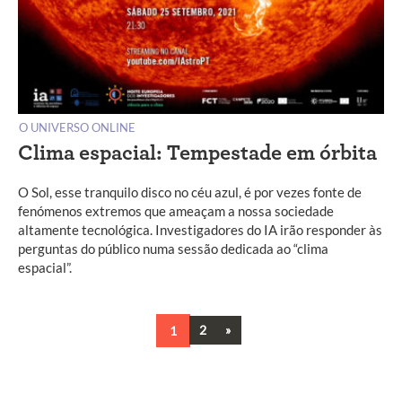
O UNIVERSO ONLINE
Clima espacial: Tempestade em órbita
O Sol, esse tranquilo disco no céu azul, é por vezes fonte de
fenómenos extremos que ameaçam a nossa sociedade
altamente tecnológica. Investigadores do IA irão responder às
perguntas do público numa sessão dedicada ao “clima
espacial”.
Next
1
2
»
Navegação
entre