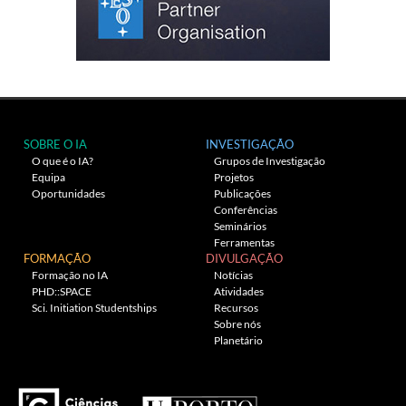
SOBRE O IA
INVESTIGAÇÃO
O que é o IA?
Grupos de Investigação
Equipa
Projetos
Oportunidades
Publicações
Conferências
Seminários
Ferramentas
FORMAÇÃO
DIVULGAÇÃO
Formação no IA
Notícias
PHD::SPACE
Atividades
Sci. Initiation Studentships
Recursos
Sobre nós
Planetário