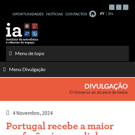
Saltar
para
PT
EN
OPORTUNIDADES
NOTÍCIAS
CONTACTOS
o
conteúdo
Menu de topo
Menu Divulgação
DIVULGAÇÃO
O Universo ao alcance de todos
4 Novembro, 2024
Portugal recebe a maior