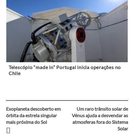
Telescópio “made in” Portugal inicia operações no
Chile
Exoplaneta descoberto em
Um raro trânsito solar de
Navegação
órbita da estrela singular
Vénus ajuda a desvendar as
mais próxima do Sol
atmosferas fora do Sistema
entre
Solar