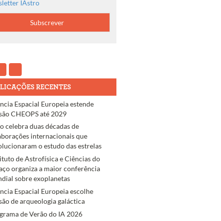
letter IAstro
LICAÇÕES RECENTES
ncia Espacial Europeia estende
são CHEOPS até 2029
ro celebra duas décadas de
aborações internacionais que
olucionaram o estudo das estrelas
tituto de Astrofísica e Ciências do
aço organiza a maior conferência
dial sobre exoplanetas
ncia Espacial Europeia escolhe
são de arqueologia galáctica
grama de Verão do IA 2026