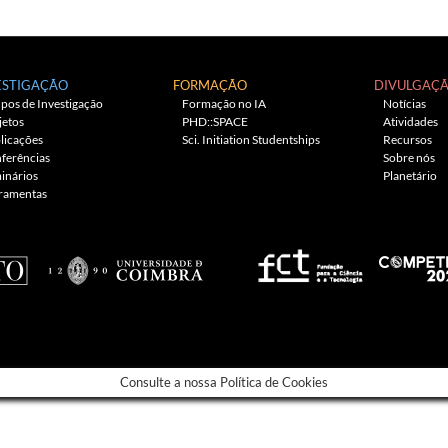
ESTIGAÇÃO
FORMAÇÃO
DIVULGAÇ
pos de Investigação
Formação no IA
Notícias
jetos
PHD::SPACE
Atividades
licações
Sci. Initiation Studentships
Recursos
ferências
Sobre nós
inários
Planetário
ramentas
Consulte a nossa Política de Cookies