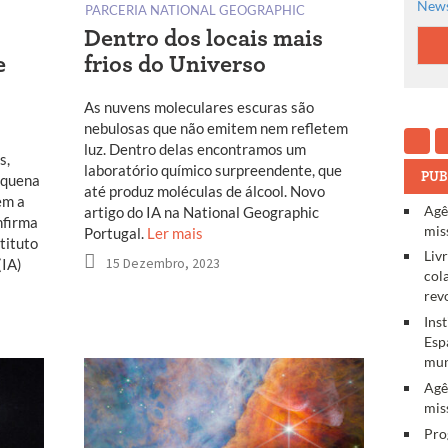
News
PARCERIA NATIONAL GEOGRAPHIC
Dentro dos locais mais
e
frios do Universo
As nuvens moleculares escuras são
nebulosas que não emitem nem refletem
luz. Dentro delas encontramos um
s,
laboratório químico surpreendente, que
PUB
equena
até produz moléculas de álcool. Novo
em a
Agê
artigo do IA na National Geographic
nfirma
mis
Portugal.
Ler mais
tituto
Liv
15 Dezembro, 2023
(IA)
col
rev
Ins
Esp
mun
Agê
mis
Pro