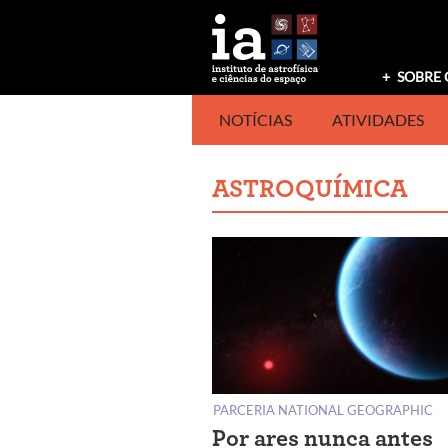
Saltar
para
o
conteúdo
SOBRE 
NOTÍCIAS
ATIVIDADES
ASTROQUÍMICA
PARCERIA NATIONAL GEOGRAPHIC
Por ares nunca antes