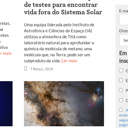
de testes para encontrar
E-ma
vida fora do Sistema Solar
relas,
Uma equipa liderada pelo Instituto de
ma
Astrofísica e Ciências do Espaço (IA)
Distr
entes
utilizou a atmosfera de Titã como
s
laboratório natural para aprofundar a
Silva
química da molécula de metano, uma
r mais
molécula que, na Terra, pode ser um
subproduto da vida.
Ler mais
7 Março, 2024
G
E
P
C
A
ender
segu
págin