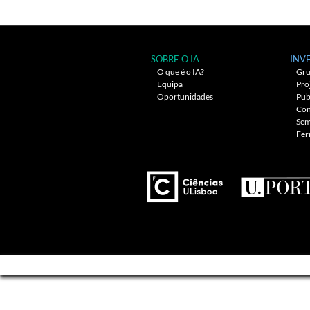
SOBRE O IA
INV
O que é o IA?
Gru
Equipa
Pro
Oportunidades
Pub
Con
Sem
Fer
---