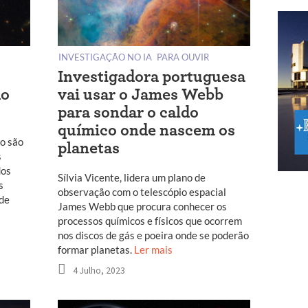
INVESTIGAÇÃO NO IA
PARA OUVIR
Investigadora portuguesa
do
vai usar o James Webb
para sondar o caldo
químico onde nascem os
o são
planetas
s
dos
Sílvia Vicente, lidera um plano de
s
observação com o telescópio espacial
 de
James Webb que procura conhecer os
processos químicos e físicos que ocorrem
nos discos de gás e poeira onde se poderão
formar planetas.
Ler mais
4 Julho, 2023