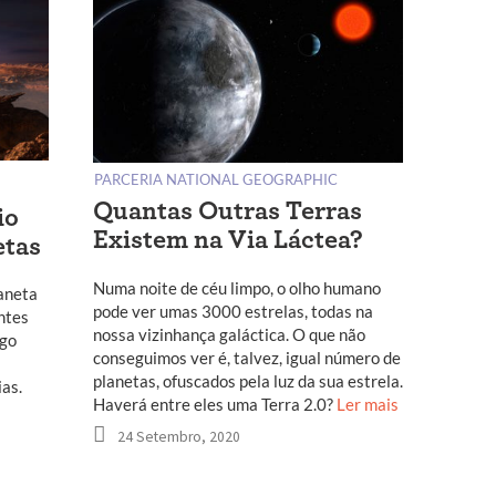
PARCERIA NATIONAL GEOGRAPHIC
Quantas Outras Terras
io
Existem na Via Láctea?
etas
Numa noite de céu limpo, o olho humano
aneta
pode ver umas 3000 estrelas, todas na
ntes
nossa vizinhança galáctica. O que não
igo
conseguimos ver é, talvez, igual número de
planetas, ofuscados pela luz da sua estrela.
as.
Haverá entre eles uma Terra 2.0?
Ler mais
24 Setembro, 2020