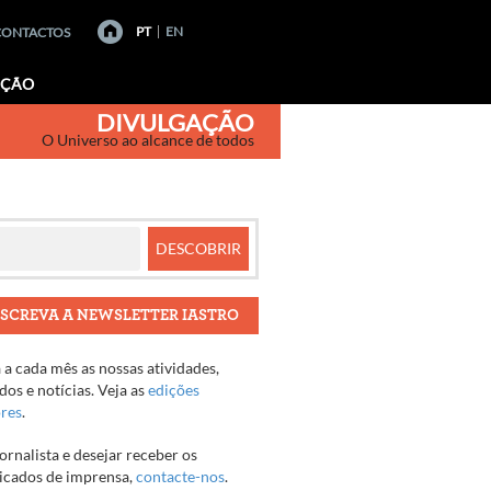
PT
EN
CONTACTOS
AÇÃO
DIVULGAÇÃO
O Universo ao alcance de todos
SCREVA A NEWSLETTER IASTRO
a cada mês as nossas atividades,
os e notícias. Veja as
edições
ores
.
jornalista e desejar receber os
cados de imprensa,
contacte-nos
.