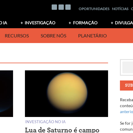
OPORTUNIDADES
NOTÍCIAS
O IA
INVESTIGAÇÃO
FORMAÇÃO
DIVULG
RECURSOS
SOBRE NÓS
PLANETÁRIO
SUB
Receba 
conteúd
anteri
INVESTIGAÇÃO NO IA
Se for 
comuni
Lua de Saturno é campo