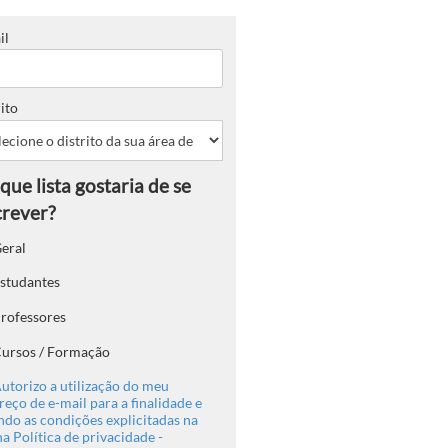
il
ito
eral
studantes
rofessores
ursos / Formação
utorizo a utilização do meu
eço de e-mail para a finalidade e
ndo as condições explicitadas na
a Política de privacidade -