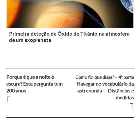
Primeira deteção de Óxido de Titânio na atmosfera
de um exoplaneta
Porque é que a noite é
Como foi que disse? – 4ª parte
Navegação
escura? Esta pergunta tem
Navegar no vocabulário da
200 anos
astronomia — Distâncias e
entre
medidas
artigos