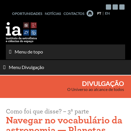
Saltar
para
PT
EN
OPORTUNIDADES
NOTÍCIAS
CONTACTOS
o
conteúdo
Menu de topo
Menu Divulgação
DIVULGAÇÃO
O Universo ao alcance de todos
Como foi que disse? – 3ª parte
Navegar no vocabulário da
astronomia — Planetas