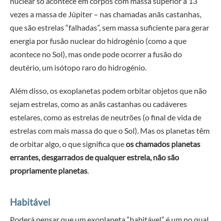
nuclear só acontece em corpos com massa superior a 13
vezes a massa de Júpiter – nas chamadas anãs castanhas,
que são estrelas “falhadas”, sem massa suficiente para gerar
energia por fusão nuclear do hidrogénio (como a que
acontece no Sol), mas onde pode ocorrer a fusão do
deutério, um isótopo raro do hidrogénio.
Além disso, os exoplanetas podem orbitar objetos que não
sejam estrelas, como as anãs castanhas ou cadáveres
estelares, como as estrelas de neutrões (o final de vida de
estrelas com mais massa do que o Sol). Mas os planetas têm
de orbitar algo, o que significa que
os chamados planetas
errantes, desgarrados de qualquer estrela, não são
propriamente planetas
.
Habitável
Poderá pensar que um exoplaneta “habitável” é um no qual