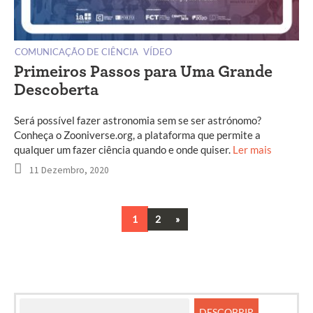
COMUNICAÇÃO DE CIÊNCIA
VÍDEO
Primeiros Passos para Uma Grande
Descoberta
Será possível fazer astronomia sem se ser astrónomo?
Conheça o Zooniverse.org, a plataforma que permite a
qualquer um fazer ciência quando e onde quiser.
Ler mais
11 Dezembro, 2020
Next
1
2
»
Navegação
entre
artigos