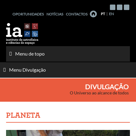
Saltar
para
PT
EN
OPORTUNIDADES
NOTÍCIAS
CONTACTOS
o
conteúdo
Menu de topo
Menu Divulgação
DIVULGAÇÃO
O Universo ao alcance de todos
PLANETA