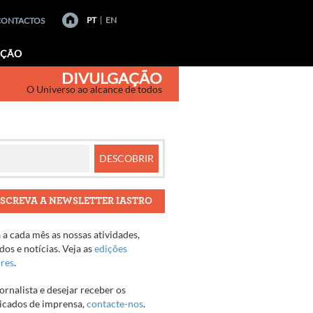
PT
EN
CONTACTOS
AÇÃO
DIVULGAÇÃO
O Universo ao alcance de todos
SCREVA A NEWSLETTER IASTRO
a cada mês as nossas atividades,
os e notícias. Veja as
edições
ores
.
jornalista e desejar receber os
cados de imprensa,
contacte-nos
.