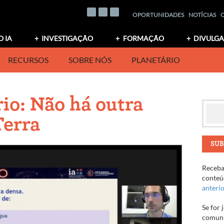
OPORTUNIDADES
NOTÍCIAS
O IA
INVESTIGAÇÃO
FORMAÇÃO
DIVULG
RECURSOS
SOBRE NÓS
PLANETÁRIO
io: Não há outra
Terra
SUB
Receba 
conteúd
anteri
Se for 
comuni