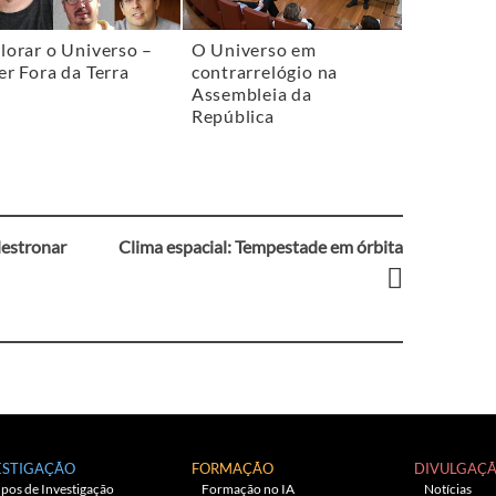
lorar o Universo –
O Universo em
er Fora da Terra
contrarrelógio na
Assembleia da
República
destronar
Clima espacial: Tempestade em órbita
ESTIGAÇÃO
FORMAÇÃO
DIVULGAÇ
pos de Investigação
Formação no IA
Notícias