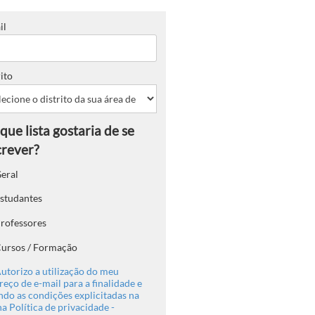
il
ito
eral
studantes
rofessores
ursos / Formação
utorizo a utilização do meu
eço de e-mail para a finalidade e
ndo as condições explicitadas na
a Política de privacidade -