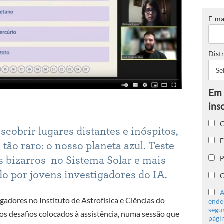
E-ma
Distr
G
cobrir lugares distantes e inóspitos,
E
tão raro: o nosso planeta azul. Teste
P
 bizarros no Sistema Solar e mais
o por jovens investigadores do IA.
C
A
igadores no Instituto de Astrofísica e Ciências do
ender
segu
os desafios colocados à assistência, numa sessão que
págin