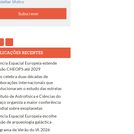
letter IAstro
LICAÇÕES RECENTES
ncia Espacial Europeia estende
são CHEOPS até 2029
ro celebra duas décadas de
aborações internacionais que
olucionaram o estudo das estrelas
tituto de Astrofísica e Ciências do
aço organiza a maior conferência
dial sobre exoplanetas
ncia Espacial Europeia escolhe
são de arqueologia galáctica
grama de Verão do IA 2026