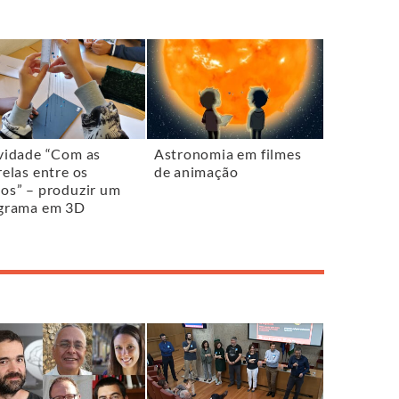
vidade “Com as
Astronomia em filmes
relas entre os
de animação
os” – produzir um
grama em 3D