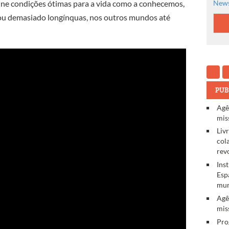
News
úne condições ótimas para a vida como a conhecemos,
 ou demasiado longínquas, nos outros mundos até
PUB
Agê
mis
Liv
col
rev
Ins
Esp
mun
Agê
mis
Pro