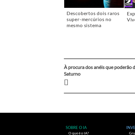
Descobertos dois raros
Exp
super-mercúrios no
Viv
mesmo sistema
À procura dos anéis que poderão 
Navegação
Saturno
entre
artigos
SOBRE O IA
INV
O que é o IA?
Gru