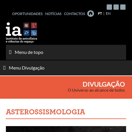
Saltar
para
PT
EN
OPORTUNIDADES
NOTÍCIAS
CONTACTOS
o
conteúdo
Menu de topo
Menu Divulgação
DIVULGAÇÃO
O Universo ao alcance de todos
ASTEROSSISMOLOGIA