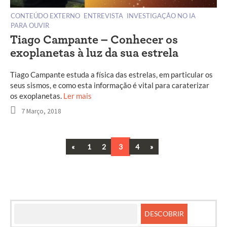
CONTEÚDO EXTERNO
ENTREVISTA
INVESTIGAÇÃO NO IA
PARA OUVIR
Tiago Campante – Conhecer os
exoplanetas à luz da sua estrela
Tiago Campante estuda a física das estrelas, em particular os
seus sismos, e como esta informação é vital para caraterizar
os exoplanetas.
Ler mais
7 Março, 2018
Previous
Next
«
1
2
3
4
»
Navegação
entre
artigos