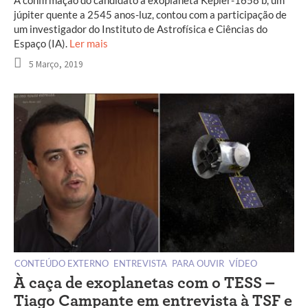
A confirmação do candidato a exoplaneta Kepler-1658 b, um
júpiter quente a 2545 anos-luz, contou com a participação de
um investigador do Instituto de Astrofísica e Ciências do
Espaço (IA).
Ler mais
5 Março, 2019
CONTEÚDO EXTERNO
ENTREVISTA
PARA OUVIR
VÍDEO
À caça de exoplanetas com o TESS –
Tiago Campante em entrevista à TSF e