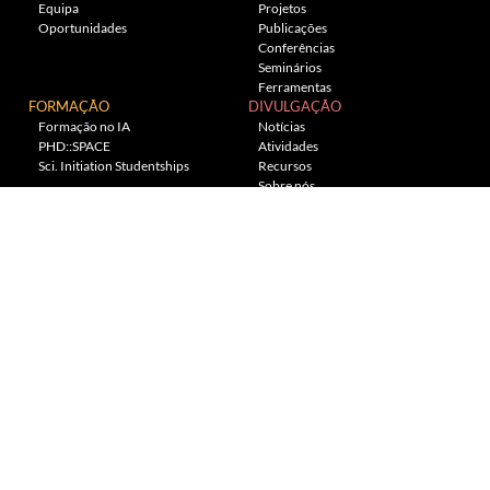
Equipa
Projetos
Oportunidades
Publicações
Conferências
Seminários
Ferramentas
FORMAÇÃO
DIVULGAÇÃO
Formação no IA
Notícias
PHD::SPACE
Atividades
Sci. Initiation Studentships
Recursos
Sobre nós
Planetário