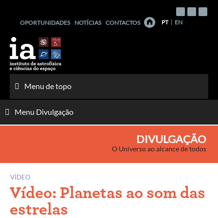
Saltar
para
PT
EN
OPORTUNIDADES
NOTÍCIAS
CONTACTOS
o
conteúdo
Menu de topo
Menu Divulgação
DIVULGAÇÃO
O Universo ao alcance de todos
VÍDEO
Vídeo: Planetas ao som das
estrelas