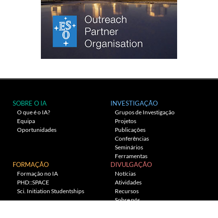
SOBRE O IA
INVESTIGAÇÃO
O que é o IA?
Grupos de Investigação
Equipa
Projetos
Oportunidades
Publicações
Conferências
Seminários
Ferramentas
FORMAÇÃO
DIVULGAÇÃO
Formação no IA
Notícias
PHD::SPACE
Atividades
Sci. Initiation Studentships
Recursos
Sobre nós
Planetário