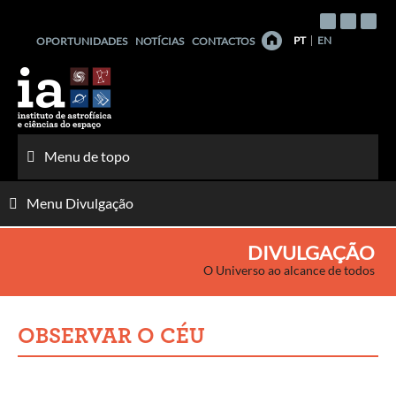
Saltar
para
PT
EN
OPORTUNIDADES
NOTÍCIAS
CONTACTOS
o
conteúdo
Menu de topo
Menu Divulgação
DIVULGAÇÃO
O Universo ao alcance de todos
OBSERVAR O CÉU