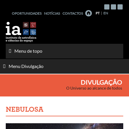
Saltar
para
PT
EN
OPORTUNIDADES
NOTÍCIAS
CONTACTOS
o
conteúdo
Menu de topo
Menu Divulgação
DIVULGAÇÃO
O Universo ao alcance de todos
NEBULOSA