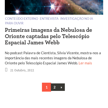
CONTEÚDO EXTERNO
ENTREVISTA
INVESTIGAÇÃO NO IA
PARA OUVIR
Primeiras imagens da Nebulosa de
Orionte captadas pelo Telescópio
Espacial James Webb
No podcast Palavra de Cientista, Sílvia Vicente, mostra-nos a
importância das mais recentes imagens da Nebulosa de
Orionte pelo Telescópio Espacial James Webb.
Ler mais
21 Outubro, 2022
Next
1
2
»
Navegação
entre