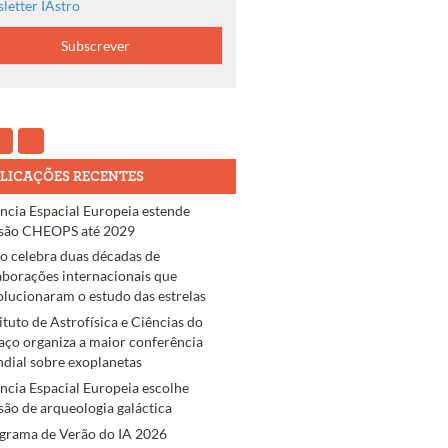
letter IAstro
LICAÇÕES RECENTES
ncia Espacial Europeia estende
são CHEOPS até 2029
ro celebra duas décadas de
aborações internacionais que
olucionaram o estudo das estrelas
tituto de Astrofísica e Ciências do
aço organiza a maior conferência
dial sobre exoplanetas
ncia Espacial Europeia escolhe
são de arqueologia galáctica
grama de Verão do IA 2026