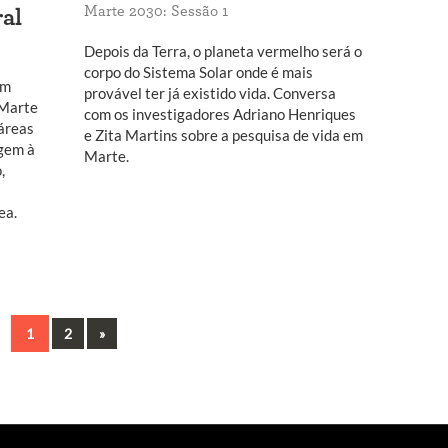
Marte 2030: Sessão 1
ral
Depois da Terra, o planeta vermelho será o
corpo do Sistema Solar onde é mais
em
provável ter já existido vida. Conversa
 Marte
com os investigadores Adriano Henriques
 áreas
e Zita Martins sobre a pesquisa de vida em
agem à
Marte.
,
ea.
Next
1
2
»