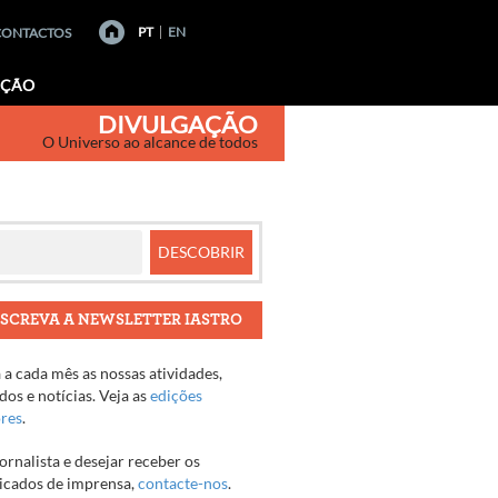
PT
EN
CONTACTOS
AÇÃO
DIVULGAÇÃO
O Universo ao alcance de todos
SCREVA A NEWSLETTER IASTRO
a cada mês as nossas atividades,
os e notícias. Veja as
edições
ores
.
jornalista e desejar receber os
cados de imprensa,
contacte-nos
.