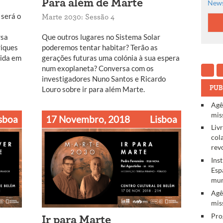
Para além de Marte
News
 será o
Marte 2030: Sessão 4
rsa
Que outros lugares no Sistema Solar
riques
poderemos tentar habitar? Terão as
vida em
gerações futuras uma colónia à sua espera
num exoplaneta? Conversa com os
investigadores Nuno Santos e Ricardo
PUB
Louro sobre ir para além Marte.
Agê
mis
sboa
17 Novembro, 2018
Lisboa
Liv
col
rev
Ins
Esp
mun
Agê
mis
Pro
Ir para Marte