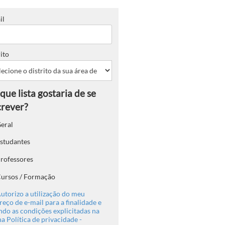
il
ito
eral
studantes
rofessores
ursos / Formação
utorizo a utilização do meu
eço de e-mail para a finalidade e
ndo as condições explicitadas na
a Política de privacidade -