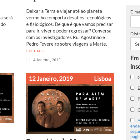
Deixar a Terra e viajar até ao planeta
E-ma
ia será
vermelho comporta desafios tecnológicos
 do
e fisiológicos. De que é que vamos precisar
para ir, viver e poder regressar? Conversa
Distr
o
com os investigadores Rui Agostinho e
Pedro Fevereiro sobre viagens a Marte.
Ler mais
4 Janeiro, 2019
G
12 Janeiro, 2019
Lisboa
E
P
C
A
ender
segu
págin