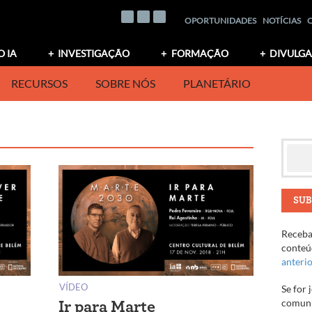
OPORTUNIDADES
NOTÍCIAS
O IA
INVESTIGAÇÃO
FORMAÇÃO
DIVULG
RECURSOS
SOBRE NÓS
PLANETÁRIO
SUB
Receba 
conteúd
anteri
VÍDEO
Se for 
comuni
Ir para Marte