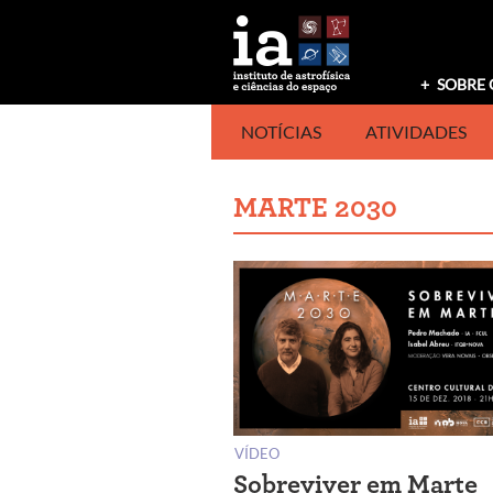
Saltar
para
o
conteúdo
SOBRE 
NOTÍCIAS
ATIVIDADES
MARTE 2030
VÍDEO
Sobreviver em Marte