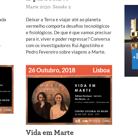
Marte 2030: Sessão 2
ada
Deixar a Terra e viajar até ao planeta
vermelho comporta desafios tecnológicos
e fisiológicos. De que é que vamos precisar
para ir, viver e poder regressar? Conversa
o
com os investigadores Rui Agostinho e
Pedro Fevereiro sobre viagens a Marte.
26 Outubro, 2018
Lisboa
o
Vida em Marte
e