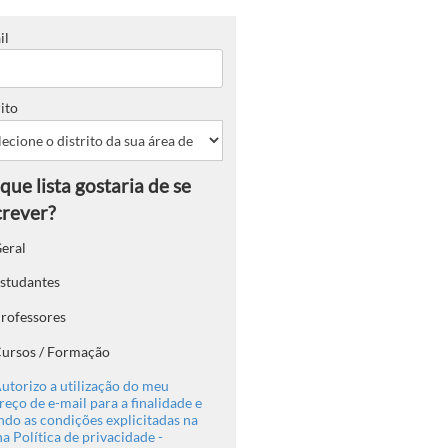
il
ito
eral
studantes
rofessores
ursos / Formação
utorizo a utilização do meu
eço de e-mail para a finalidade e
ndo as condições explicitadas na
a Política de privacidade -