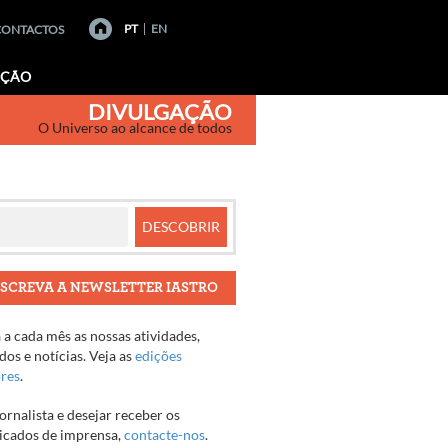
PT
EN
CONTACTOS
AÇÃO
DIVULGAÇÃO
O Universo ao alcance de todos
SCREVA A NEWSLETTER IASTRO
a cada mês as nossas atividades,
os e notícias. Veja as
edições
ores
.
jornalista e desejar receber os
cados de imprensa,
contacte-nos
.