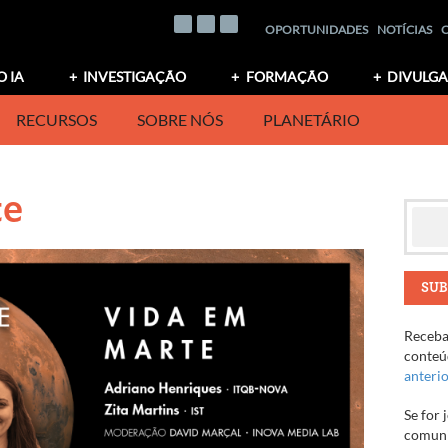
OPORTUNIDADES
NOTÍCIAS
O IA
INVESTIGAÇÃO
FORMAÇÃO
DIVULG
RECURSOS
SOBRE NÓS
PLANETÁRIO
te
SUB
Receba 
conteúd
anteri
Se for 
comuni