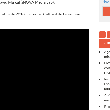
News
David Marçal (iNOVA Media Lab).
outubro de 2018 no Centro Cultural de Belém, em
PUB
Agê
mis
Liv
col
rev
Ins
Esp
mun
Agê
mis
Pro