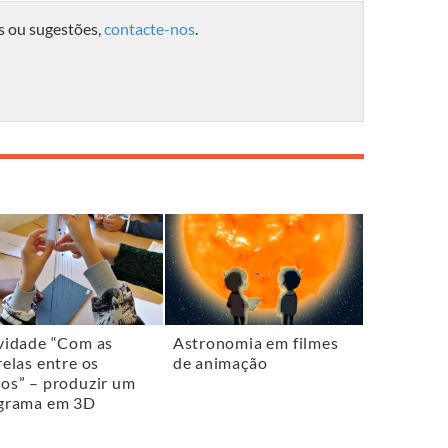
s ou sugestões,
contacte-nos
.
vidade “Com as
Astronomia em filmes
relas entre os
de animação
os” – produzir um
grama em 3D