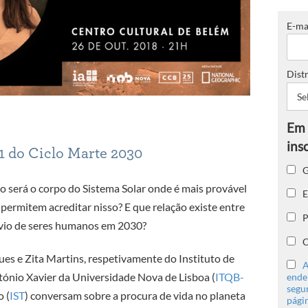
E-ma
Distr
 1 do Ciclo Marte 2030
G
o será o corpo do Sistema Solar onde é mais provável
E
 permitem acreditar nisso? E que relação existe entre
P
nvio de seres humanos em 2030?
C
es e Zita Martins, respetivamente do Instituto de
A
tónio Xavier da Universidade Nova de Lisboa (
ITQB-
ender
segu
o (
IST
) conversam sobre a procura de vida no planeta
págin