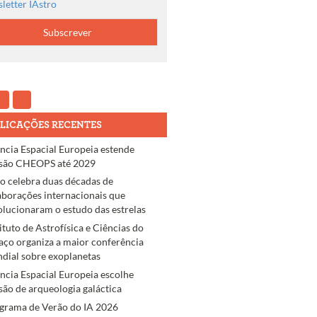
letter IAstro
LICAÇÕES RECENTES
ncia Espacial Europeia estende
são CHEOPS até 2029
ro celebra duas décadas de
aborações internacionais que
olucionaram o estudo das estrelas
tituto de Astrofísica e Ciências do
aço organiza a maior conferência
dial sobre exoplanetas
ncia Espacial Europeia escolhe
são de arqueologia galáctica
grama de Verão do IA 2026