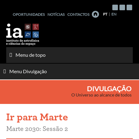
Saltar
para
PT
EN
OPORTUNIDADES
NOTÍCIAS
CONTACTOS
o
conteúdo
Menu de topo
Menu Divulgação
DIVULGAÇÃO
O Universo ao alcance de todos
Ir para Marte
Marte 2030: Sessão 2