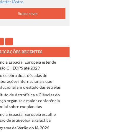
letter IAstro
LICAÇÕES RECENTES
ncia Espacial Europeia estende
são CHEOPS até 2029
ro celebra duas décadas de
aborações internacionais que
olucionaram o estudo das estrelas
tituto de Astrofísica e Ciências do
aço organiza a maior conferência
dial sobre exoplanetas
ncia Espacial Europeia escolhe
são de arqueologia galáctica
grama de Verão do IA 2026