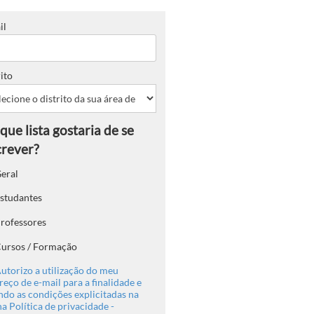
il
ito
eral
studantes
rofessores
ursos / Formação
utorizo a utilização do meu
eço de e-mail para a finalidade e
ndo as condições explicitadas na
a Política de privacidade -