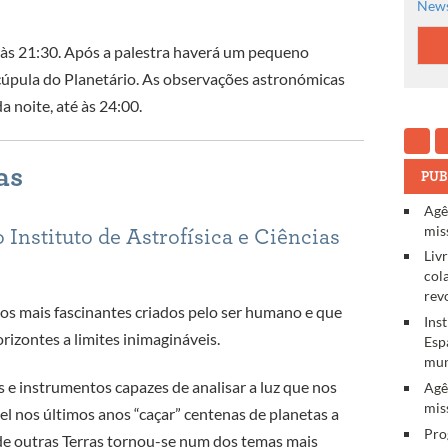
News
a às 21:30. Após a palestra haverá um pequeno
 cúpula do Planetário. As observações astronómicas
 noite, até às 24:00.
as
PUB
Agê
mis
 Instituto de Astrofísica e Ciências
Liv
col
rev
os mais fascinantes criados pelo ser humano e que
Ins
rizontes a limites inimagináveis.
Esp
mun
e instrumentos capazes de analisar a luz que nos
Agê
mis
vel nos últimos anos “caçar” centenas de planetas a
Pro
 de outras Terras tornou-se num dos temas mais