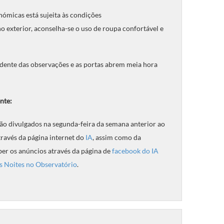
nómicas está sujeita às condições
 exterior, aconselha-se o uso de roupa confortável e
ndente das observações e as portas abrem meia hora
nte:
ão divulgados na segunda-feira da semana anterior ao
través da página internet do
IA
, assim como da
ber os anúncios através da página de
facebook do IA
s Noites no Observatório
.