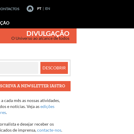
PT
EN
CONTACTOS
AÇÃO
DIVULGAÇÃO
O Universo ao alcance de todos
SCREVA A NEWSLETTER IASTRO
a cada mês as nossas atividades,
os e notícias. Veja as
edições
ores
.
jornalista e desejar receber os
cados de imprensa,
contacte-nos
.