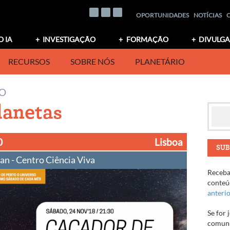
OPORTUNIDADES
NOTÍCIAS
O IA
INVESTIGAÇÃO
FORMAÇÃO
DIVULG
RECURSOS
SOBRE NÓS
PLANETÁRIO
IO
lanetas
0
Lisboa
SUB
an - Centro Ciência Viva
Receba 
conteúd
anteri
Se for 
comuni