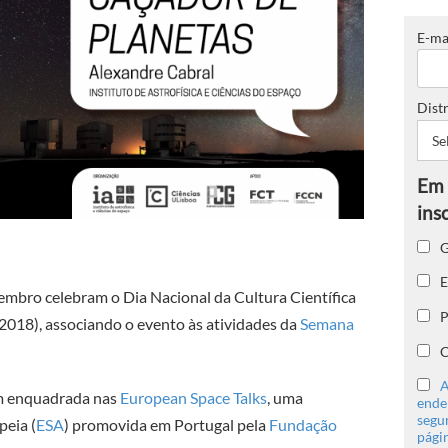
E-ma
Distr
G
E
mbro celebram o Dia Nacional da Cultura Científica
P
2018), associando o evento às atividades da
Semana
C
A
ém enquadrada nas
European Space Talks
, uma
ender
segu
peia (
ESA
) promovida em Portugal pela
Fundação
págin