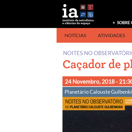
Saltar
para
o
conteúdo
SOBRE 
NOTÍCIAS
ATIVIDADES
NOITES NO OBSERVATÓR
Caçador de p
24 Novembro, 2018
- 21:3
Planetário Calouste Gulbenki