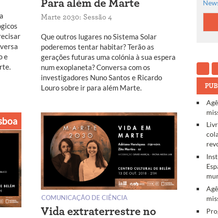
Para além de Marte
News
ta
Marte 2030: Sessão 4
ógicos
recisar
Que outros lugares no Sistema Solar
nversa
poderemos tentar habitar? Terão as
o e
gerações futuras uma colónia à sua espera
rte.
num exoplaneta? Conversa com os
investigadores Nuno Santos e Ricardo
PUB
Louro sobre ir para além Marte.
Agê
mis
sboa
Liv
col
rev
Ins
Esp
mun
Agê
COMUNICAÇÃO DE CIÊNCIA
mis
Vida extraterrestre no
Pro