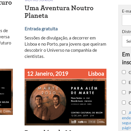
turo
Uma Aventura Noutro
0
E-ma
Planeta
Entrada gratuita
es de
Distr
versa
Sessões de divulgação, a decorrer em
futuro
Lisboa e no Porto, para jovens que queiram
descobrir o Universo na companhia de
cientistas.
G
12 Janeiro, 2019
Lisboa
E
P
C
A
ender
segu
págin