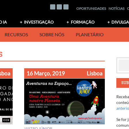
OPORTUNIDADES
NOTÍCIAS
O IA
INVESTIGAÇÃO
FORMAÇÃO
DIVULG
RECURSOS
SOBRE NÓS
PLANETÁRIO
S
sboa
16 Março, 2019
Lisboa
SUB
Receba 
conteúd
anteri
Se for 
comuni
IASTRO JÚNIOR