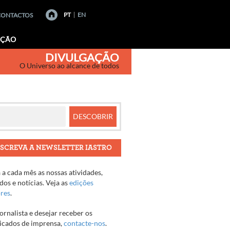
PT
EN
CONTACTOS
AÇÃO
DIVULGAÇÃO
O Universo ao alcance de todos
SCREVA A NEWSLETTER IASTRO
a cada mês as nossas atividades,
os e notícias. Veja as
edições
ores
.
jornalista e desejar receber os
cados de imprensa,
contacte-nos
.