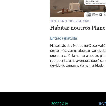
NOITES NO OBSERVATÓRIO
Habitar noutros Plane
Entrada gratuita
Na sessão das Noites no Observató
deste mês, vamos abordar vários de
que uma colónia humana noutro pla
representa, uma aventura que é se
dúvida do tamanho da humanidade.
SOBRE O IA
INV