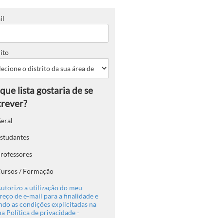
il
ito
eral
studantes
rofessores
ursos / Formação
utorizo a utilização do meu
eço de e-mail para a finalidade e
ndo as condições explicitadas na
a Política de privacidade -