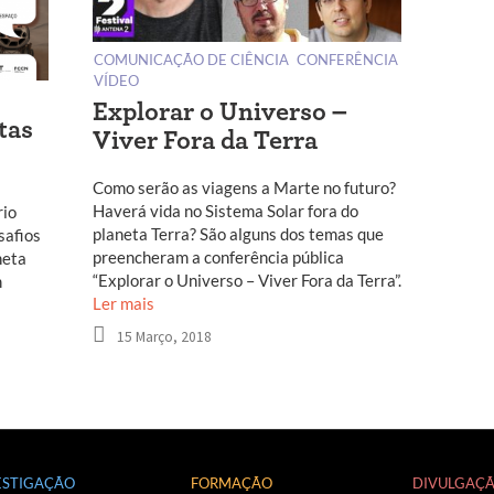
COMUNICAÇÃO DE CIÊNCIA
CONFERÊNCIA
VÍDEO
Explorar o Universo –
tas
Viver Fora da Terra
Como serão as viagens a Marte no futuro?
Haverá vida no Sistema Solar fora do
rio
planeta Terra? São alguns dos temas que
safios
preencheram a conferência pública
neta
“Explorar o Universo – Viver Fora da Terra”.
m
Ler mais
15 Março, 2018
ESTIGAÇÃO
FORMAÇÃO
DIVULGAÇ