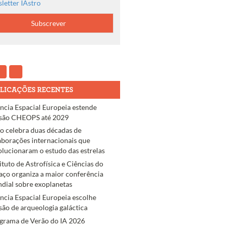
letter IAstro
LICAÇÕES RECENTES
ncia Espacial Europeia estende
são CHEOPS até 2029
ro celebra duas décadas de
aborações internacionais que
olucionaram o estudo das estrelas
tituto de Astrofísica e Ciências do
aço organiza a maior conferência
dial sobre exoplanetas
ncia Espacial Europeia escolhe
são de arqueologia galáctica
grama de Verão do IA 2026