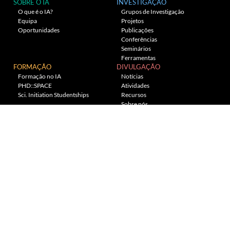
SOBRE O IA
INVESTIGAÇÃO
O que é o IA?
Grupos de Investigação
Equipa
Projetos
Oportunidades
Publicações
Conferências
Seminários
Ferramentas
FORMAÇÃO
DIVULGAÇÃO
Formação no IA
Notícias
PHD::SPACE
Atividades
Sci. Initiation Studentships
Recursos
Sobre nós
Planetário