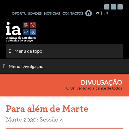
Saltar
para
PT
EN
OPORTUNIDADES
NOTÍCIAS
CONTACTOS
o
conteúdo
Menu de topo
Menu Divulgação
DIVULGAÇÃO
O Universo ao alcance de todos
Para além de Marte
Marte 2030: Sessão 4